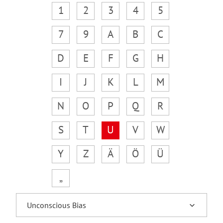
1
2
3
4
5
7
9
A
B
C
D
E
F
G
H
I
J
K
L
M
N
O
P
Q
R
S
T
U
V
W
Y
Z
Ä
Ö
Ü
„