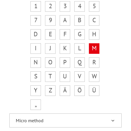
1
2
3
4
5
7
9
A
B
C
D
E
F
G
H
I
J
K
L
M
N
O
P
Q
R
S
T
U
V
W
Y
Z
Ä
Ö
Ü
„