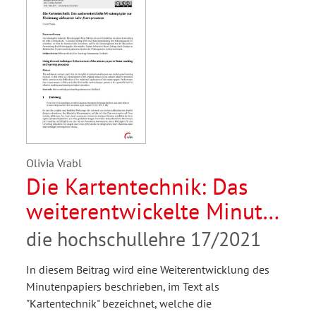
Olivia Vrabl
Die Kartentechnik: Das
weiterentwickelte Minuten
papier zur Förderung
die hochschullehre 17/2021
wirksamer
In diesem Beitrag wird eine Weiterentwicklung des
Lehr-/Lernprozesse
Minutenpapiers beschrieben, im Text als
"Kartentechnik" bezeichnet, welche die