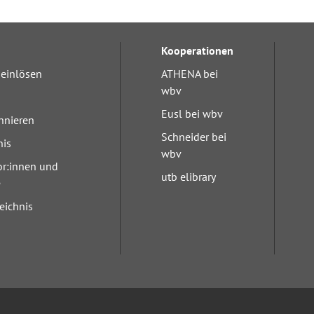
Fremdsprachenforschung
Kooperationen
einlösen
ATHENA bei
wbv
Eusl bei wbv
nnieren
Schneider bei
nis
wbv
or:innen und
utb elibrary
e
eichnis