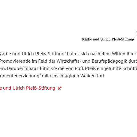
ulturelle Bildung
rühkindliche Bildung
inder- und Jugendforschung
Passrecht
dvb forum
hilosophie
sychologie
orum Erwachsenenbildung
Schule und Unterricht
AB-Forum
Schreibwissenschaft
„Käthe und Ulrich Pleiß-Stiftung“ hat es sich nach dem Willen ihr
Promovierende im Feld der Wirtschafts- und Berufspädagogik dur
rn. Darüber hinaus führt sie die von Prof. Pleiß eingeführte Schrif
umentenerziehung“ mit einschlägigen Werken fort.
Soziale Arbeit
JoSch
e und Ulrich Pleiß-Stiftung
Seminar
Zeitschrift für