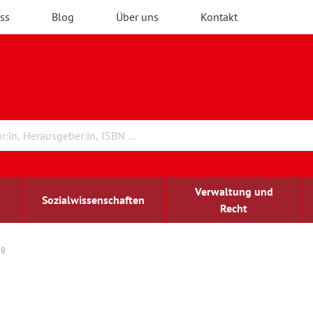
ss
Blog
Über uns
Kontakt
Verwaltung und
Sozialwissenschaften
Recht
ng
rchitektur
ildungsforschung
irchenrecht
Erwachsenenbildung
blind-sehbehindert