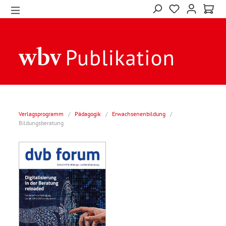
Verlagsprogramm
/
Pädagogik
/
Erwachsenenbildung
/
Bildungsberatung