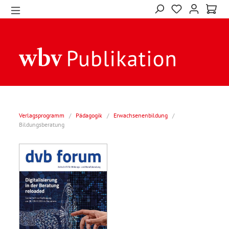
Verlagsprogramm
/
Pädagogik
/
Erwachsenenbildung
/
Bildungsberatung