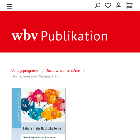
Verlagsprogramm
/
Sozialwissenschaften
/
Hochschule und Wissenschaft