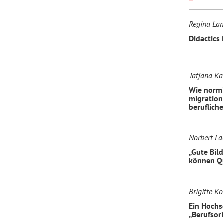
Regina Lam
Didactics 
Tatjana Ka
Wie normi
migration
beruflich
Norbert La
„Gute Bil
können Qu
Brigitte Ko
Ein Hochs
„Berufsor