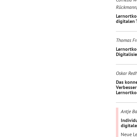
Rückmann, 
Lernortko
digitalen
Thomas Frei
Lernortko
Digitalisi
Oskar Redh
Das konne
Verbesser
Lernortko
Antje Ba
Individ
digital
Neue Le