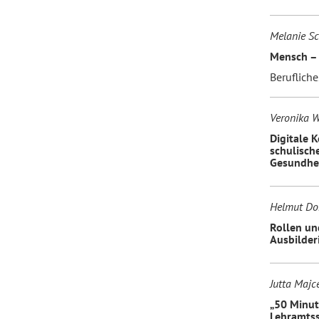
Melanie Sch
Mensch – L
Berufliche
Veronika W
Digitale 
schulisch
Gesundhei
Helmut Dor
Rollen un
Ausbilder
Jutta Majc
„50 Minut
Lehramtss