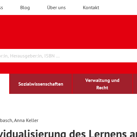
ss
Blog
Über uns
Kontakt
Verwaltung und
Sozialwissenschaften
Recht
rchitektur
chreibwissenschaft
irchenrecht
lind-sehbehindert
Erwachsenenbildung
basch, Anna Keller
vidualisierung des Lernens 
ulturelle Bildung
rühkindliche Bildung
ochschule und Wissenschaft
assrecht
vb forum