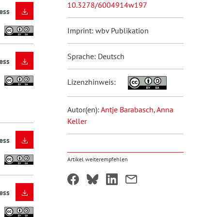
10.3278/6004914w197
ess
Imprint: wbv Publikation
Sprache: Deutsch
ess
Lizenzhinweis:
Autor(en):
Antje Barabasch
,
Anna
Keller
ess
Artikel weiterempfehlen
ess