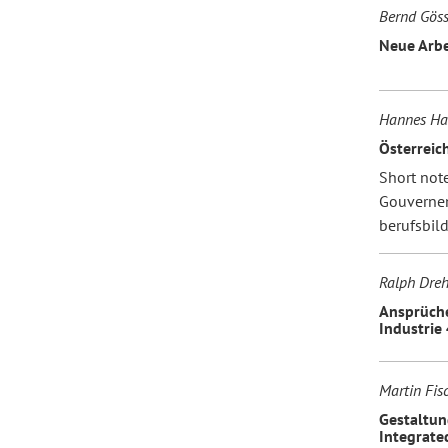
Bernd Göss
Neue Arbe
Hannes Ha
Österreic
Short not
Gouvernem
berufsbil
Ralph Drehe
Ansprüche
Industrie 
Martin Fis
Gestaltun
Integrate