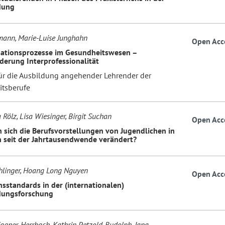
dung
ann, Marie-Luise Junghahn
Open Acc
ationsprozesse im Gesundheitswesen –
derung Interprofessionalität
ür die Ausbildung angehender Lehrender der
tsberufe
Rölz, Lisa Wiesinger, Birgit Suchan
Open Acc
 sich die Berufsvorstellungen von Jugendlichen in
h seit der Jahrtausendwende verändert?
hlinger, Hoang Long Nguyen
Open Acc
nsstandards in der (internationalen)
dungsforschung
agner-Herrbach, Kathrin Petzold-Rudolph, Jana