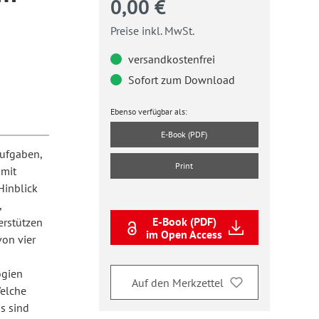
0,00 €
Preise inkl. MwSt.
versandkostenfrei
Sofort zum Download
Ebenso verfügbar als:
E-Book (PDF)
aufgaben,
Print
 mit
Hinblick
,
E-Book (PDF)
erstützen
im Open Access
von vier
ogien
Auf den Merkzettel
Welche
s sind