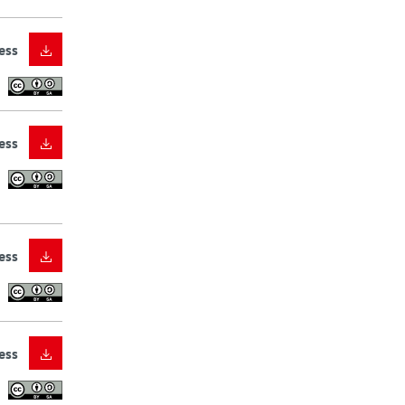
ess
ess
ess
ess