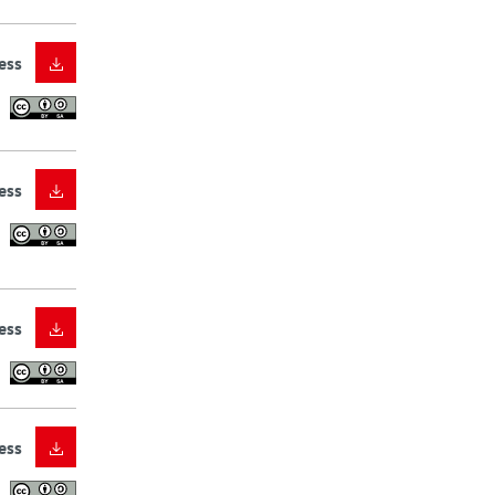
ess
ess
ess
ess