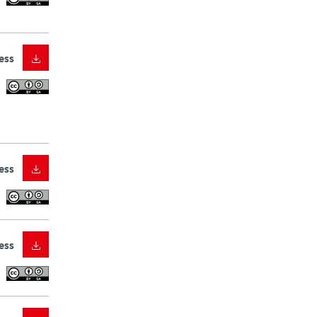
ess
ess
ess