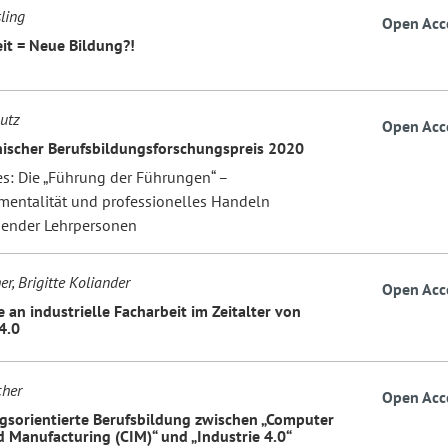
ling
Open Acc
it = Neue Bildung?!
utz
Open Acc
hischer Berufsbildungsforschungspreis 2020
es: Die „Führung der Führungen“ –
entalität und professionelles Handeln
dender Lehrpersonen
r, Brigitte Koliander
Open Acc
 an industrielle Facharbeit im Zeitalter von
4.0
cher
Open Acc
gsorientierte Berufsbildung zwischen „Computer
d Manufacturing (CIM)“ und „Industrie 4.0“