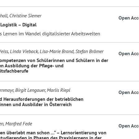
all, Christine Siemer
Open Acc
ogistik – Digital
s Lernen im Wandel digitalisierter Arbeitswelten
eiss, Linda Vieback, Lisa-Marie Brand, Stefan Brämer
Open Acc
Kompetenzen von Schülerinnen und Schülern in der
en Ausbildung der Pflege- und
tsfachberufe
nmayr, Birgit Lengauer, Marlis Riepl
Open Acc
d Herausforderungen der betrieblichen
innen und Ausbilder in Österreich
en, Manfred Fede
Open Acc
en überlebt man schon …“ – Lernorientierung von
tudierenden in Phasen des Praxislernens in der