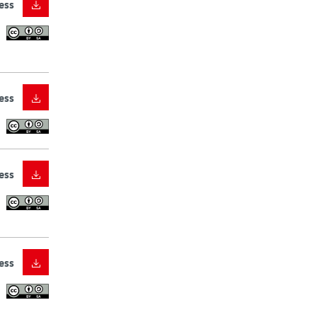
ess
ess
ess
ess