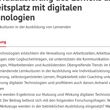
itsplatz mit digitalen
hnologien
hilosophie
oziale Arbeit
orum Erwachsenenbildung
Schule und Unterricht
kulturen in der Ausbildung von Lernenden
chul- und Unterrichtsforschung
AB-Forum
bung
echnologien erleichtern die Verwaltung von Arbeitszeiten, Arbeits
ersonal- und
ngen oder Logbucheinträgen, sie unterstützen die Kommunikation
oSch
rganisationsentwicklung
rigen, Mitarbeitenden und Ausbildenden. Übergreifende Trends im 
erändernde Lernkulturen in der Ausbildung wie Individualisierung
ierung, selbstorganisiertes Lernen, Projektarbeit oder Coaching unt
eminar
hrung digitaler Technologien und profitieren auch davon. Anhand 
den
en werden Ergebnisse zur Nutzung und Wirkung digitaler Technol
eitschrift für
t. Der Beitrag befasst sich mit den folgenden Forschungsfragen: 
 Werkzeuge werden in der betrieblichen Ausbildung eingesetzt? Wa
remdsprachenforschung