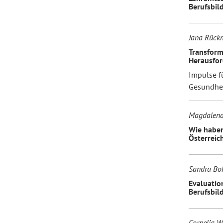
Berufsbil
Jana Rückm
Transform
Herausfor
Impulse f
Gesundhei
Magdalena 
Wie haben
Österreic
Sandra Bo
Evaluatio
Berufsbil
Cornelia W