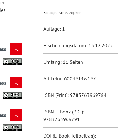
er
des
Bibliografische Angaben
Auflage: 1
Erscheinungsdatum: 16.12.2022
ess
Umfang: 11 Seiten
Artikelnr: 6004914w197
ess
ISBN (Print): 9783763969784
ISBN E-Book (PDF):
ess
9783763969791
DOI (E-Book-Teilbeitrag):