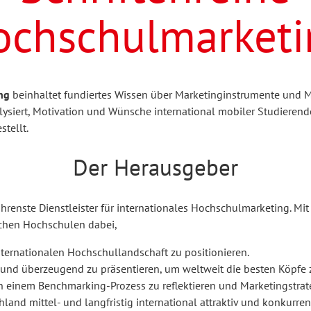
ulturelle Bildung
rühkindliche Bildung
inder- und Jugendforschung
Passrecht
dvb forum
ochschulmarketi
hilosophie
sychologie
orum Erwachsenenbildung
Schule und Unterricht
ng
beinhaltet fundiertes Wissen über Marketinginstrumente und Me
lysiert, Motivation und Wünsche international mobiler Studier
AB-Forum
Schreibwissenschaft
tellt.
Der Herausgeber
Soziale Arbeit
JoSch
renste Dienstleister für internationales Hochschulmarketing. Mit 
schen Hochschulen dabei,
Seminar
internationalen Hochschullandschaft zu positionieren.
l und überzeugend zu präsentieren, um weltweit die besten Köpfe z
einem Benchmarking-Prozess zu reflektieren und Marketingstrate
Zeitschrift für
and mittel- und langfristig international attraktiv und konkurren