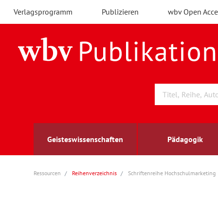
Verlagsprogramm
Publizieren
wbv Open Acce
Geisteswissenschaften
Pädagogik
Ressourcen
Reihenverzeichnis
Schriftenreihe Hochschulmarketing
Archäologie
Arbeitsmarktforschung
Berufs- und Wirtschaftspädagogik
Außenwirtschaft
berufsbildung
A
B
K