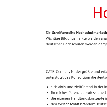
Kunst
Fremdsprachenforschung
Hochschule und Wissenschaft
Ordnungsmittel
die hochschullehre
K
F
K
H
Personal- und
Medienpädagogik
EB Erwachsenenbildung
Kulturwissenschaft
P
P
F
Organisationsentwicklung
Die
Schriftenreihe Hochschulmarketi
Wichtige Bildungsmärkte werden ana
Schul- und Unterrichtsforschung
Tanz und Theater
Sonderpädagogik
Hessische Blätter für Volksbildung
I
deutscher Hochschulen werden darges
Internationales Jahrbuch der
Sozialforschung
Erwachsenenbildung
GATE-Germany ist der größte und erfah
unterstützt das Konsortium die deut
Soziologie
REPORT
sich aktiv und zielführend in der 
ihr reiches Potenzial professionel
die eigenen Handlungskonzepte in 
weiter bilden
den Wissenschaftsstandort Deutschl