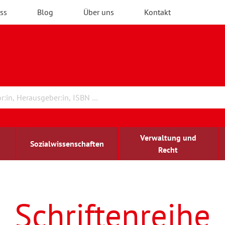
ss
Blog
Über uns
Kontakt
Verwaltung und
Sozialwissenschaften
Recht
rchitektur
ildungsforschung
irchenrecht
Erwachsenenbildung
blind-sehbehindert
Schriftenreihe