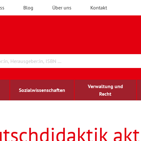
ss
Blog
Über uns
Kontakt
Verwaltung und
Sozialwissenschaften
Recht
rchitektur
ildungsforschung
irchenrecht
Erwachsenenbildung
blind-sehbehindert
tschdidaktik akt