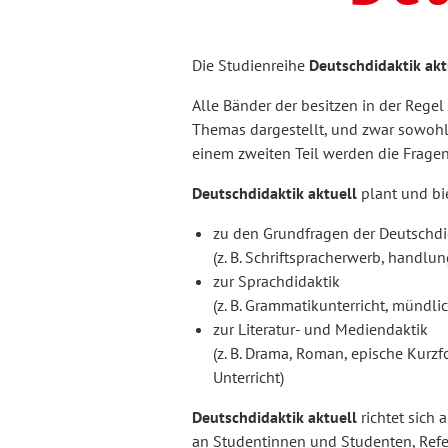
Kunst
Fremdsprachenforschung
Hochschule und Wissenschaft
Ordnungsmittel
die hochschullehre
K
F
K
Die Studienreihe
Deutschdidaktik akt
Personal- und
Medienpädagogik
EB Erwachsenenbildung
Kulturwissenschaft
P
P
F
Organisationsentwicklung
Alle Bänder der besitzen in der Regel
Themas dargestellt, und zwar sowohl 
einem zweiten Teil werden die Fragen
Schul- und Unterrichtsforschung
Tanz und Theater
Sonderpädagogik
Hessische Blätter für Volksbildung
I
Deutschdidaktik aktuell
plant und bi
zu den Grundfragen der Deutschdi
Internationales Jahrbuch der
(z. B. Schriftspracherwerb, handlun
Sozialforschung
Erwachsenenbildung
zur Sprachdidaktik
(z. B. Grammatikunterricht, mündli
zur Literatur- und Mediendaktik
Soziologie
REPORT
(z. B. Drama, Roman, epische Kurzf
Unterricht)
Deutschdidaktik aktuell
richtet sich 
weiter bilden
an Studentinnen und Studenten, Refe