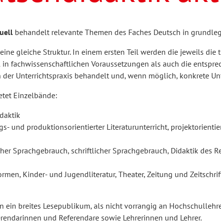
ulturelle Bildung
rühkindliche Bildung
inder- und Jugendforschung
Passrecht
dvb forum
uell
behandelt relevante Themen des Faches Deutsch in grundl
hilosophie
sychologie
orum Erwachsenenbildung
Schule und Unterricht
 eine gleiche Struktur. In einem ersten Teil werden die jeweils di
in fachwissenschaftlichen Voraussetzungen als auch die entsprec
 der Unterrichtspraxis behandelt und, wenn möglich, konkrete Unt
AB-Forum
Schreibwissenschaft
etet Einzelbände:
daktik
gs- und produktionsorientierter Literaturunterricht, projektorientie
Soziale Arbeit
JoSch
cher Sprachgebrauch, schriftlicher Sprachgebrauch, Didaktik des R
Seminar
ormen, Kinder- und Jugendliteratur, Theater, Zeitung und Zeitschri
an ein breites Lesepublikum, als nicht vorrangig an Hochschullehr
Zeitschrift für
rendarinnen und Referendare sowie Lehrerinnen und Lehrer.