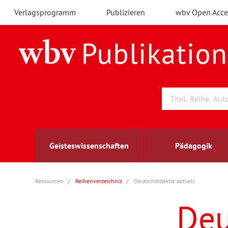
Verlagsprogramm
Publizieren
wbv Open Acce
Geisteswissenschaften
Pädagogik
Ressourcen
Reihenverzeichnis
Deutschdidaktik aktuell
Archäologie
Arbeitsmarktforschung
Berufs- und Wirtschaftspädagogik
Außenwirtschaft
berufsbildung
A
B
K
Deu