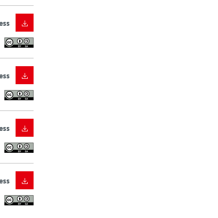
ess
ess
ess
ess