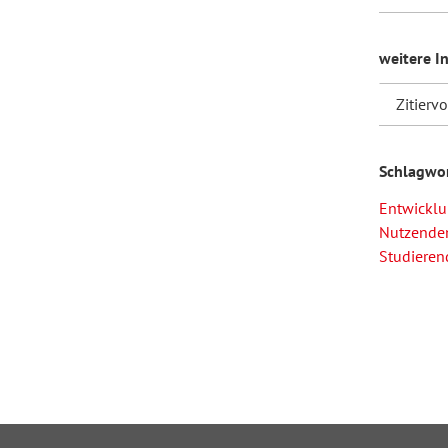
weitere I
Zitierv
Schlagwo
Entwickl
Nutzende
Studieren