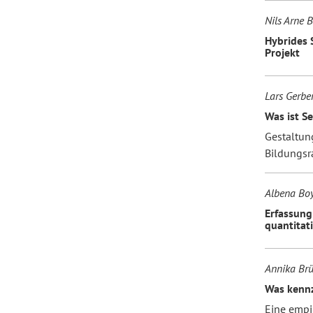
Nils Arne 
Hybrides 
Projekt
Lars Gerbe
Was ist S
Gestaltun
Bildungs
Albena Boy
Erfassung
quantitat
Annika Br
Was kennz
Eine empi