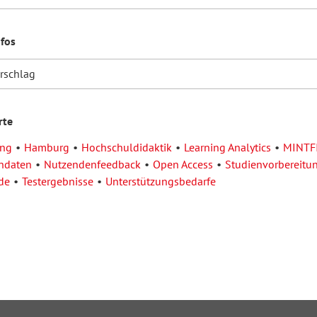
nfos
orschlag
rte
ung
Hamburg
Hochschuldidaktik
Learning Analytics
MINTF
ndaten
Nutzendenfeedback
Open Access
Studienvorbereitu
de
Testergebnisse
Unterstützungsbedarfe