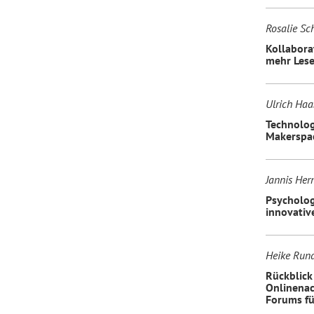
Rosalie S
Kollabora
mehr Les
Ulrich Haa
Technolog
Makerspa
Jannis Her
Psycholog
innovativ
Heike Run
Rückblick
Onlinenac
Forums f