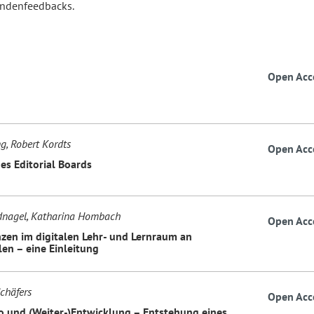
ndenfeedbacks.
Open Acc
g, Robert Kordts
Open Acc
es Editorial Boards
dnagel, Katharina Hombach
Open Acc
en im digitalen Lehr- und Lernraum an
en – eine Einleitung
chäfers
Open Acc
o und (Weiter-)Entwicklung – Entstehung eines