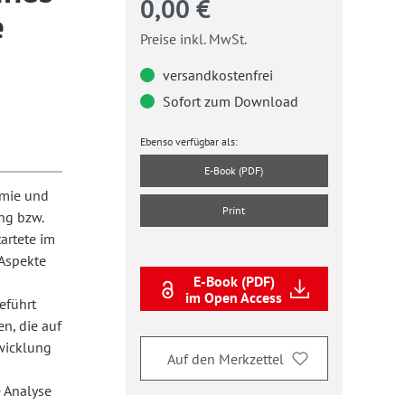
0,00 €
e
Preise inkl. MwSt.
versandkostenfrei
Sofort zum Download
Ebenso verfügbar als:
E-Book (PDF)
emie und
Print
ng bzw.
artete im
 Aspekte
E-Book (PDF)
im Open Access
eführt
n, die auf
twicklung
Auf den Merkzettel
 Analyse