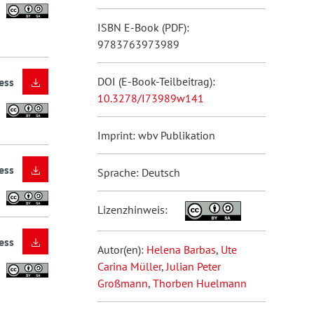
ISBN E-Book (PDF):
9783763973989
DOI (E-Book-Teilbeitrag):
ess
10.3278/I73989w141
Imprint: wbv Publikation
ess
Sprache: Deutsch
Lizenzhinweis:
ess
Autor(en):
Helena Barbas
,
Ute
Carina Müller
,
Julian Peter
Großmann
,
Thorben Huelmann