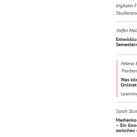
digitaler
Studieren
Stefen Mül
Entwicklu
Semestern
Helena B
Thorben
Was kön
Onlinet
Learnin
Sarah Stu
Medienko
– Ein Goo
zwischen 