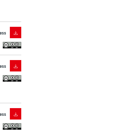
ess
ess
ess