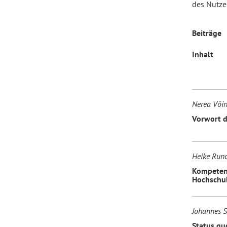
des Nutze
Forum Arbeitslehre
Beiträge
Inhalt
Nerea Vöin
Vorwort d
Heike Run
Kompetenz
Hochschul
Johannes S
Status qu