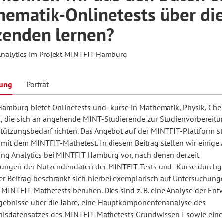
ematik-Onlinetests über di
zenden lernen?
hilosophie
oziale Arbeit
orum Erwachsenenbildung
Schule und Unterricht
Analytics im Projekt MINTFIT Hamburg
chul- und Unterrichtsforschung
AB-Forum
bung
Porträt
amburg bietet Onlinetests und -kurse in Mathematik, Physik, Ch
ersonal- und
k, die sich an angehende MINT-Studierende zur Studienvorbereitu
oSch
rganisationsentwicklung
stützungsbedarf richten. Das Angebot auf der MINTFIT-Plattform st
 mit dem MINTFIT-Mathetest. In diesem Beitrag stellen wir einige
ing Analytics bei MINTFIT Hamburg vor, nach denen derzeit
eminar
ungen der Nutzendendaten der MINTFIT-Tests und -Kurse durchg
er Beitrag beschränkt sich hierbei exemplarisch auf Untersuchunge
 MINTFIT-Mathetests beruhen. Dies sind z. B. eine Analyse der En
eitschrift für
rgebnisse über die Jahre, eine Hauptkomponentenanalyse des
nisdatensatzes des MINTFIT-Mathetests Grundwissen I sowie eine
remdsprachenforschung