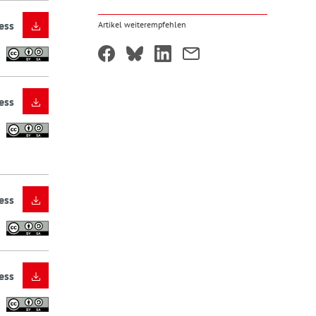
ess
Artikel weiterempfehlen
ess
ess
ess