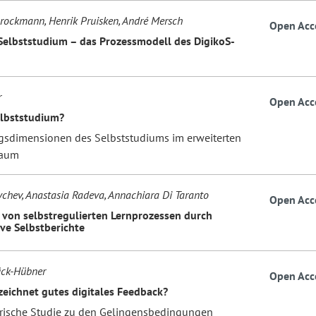
Brockmann, Henrik Pruisken, André Mersch
Open Acc
Selbststudium – das Prozessmodell des DigikoS-
r
Open Acc
elbststudium?
gsdimensionen des Selbststudiums im erweiterten
raum
chev, Anastasia Radeva, Annachiara Di Taranto
Open Acc
 von selbstregulierten Lernprozessen durch
ive Selbstberichte
ück-Hübner
Open Acc
eichnet gutes digitales Feedback?
rische Studie zu den Gelingensbedingungen