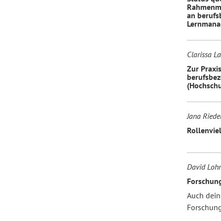
Rahmenmo
an berufs
Lernmana
Clarissa 
Zur Praxi
berufsbez
(Hochschu
Jana Riedel
Rollenviel
David Loh
Forschung
Auch dein
Forschung