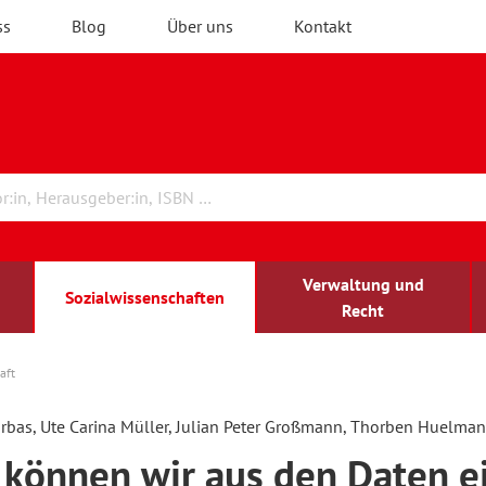
ss
Blog
Über uns
Kontakt
Verwaltung und
Sozialwissenschaften
Recht
aft
rchitektur
chreibwissenschaft
irchenrecht
lind-sehbehindert
Erwachsenenbildung
rbas, Ute Carina Müller, Julian Peter Großmann, Thorben Huelma
können wir aus den Daten e
ulturelle Bildung
rühkindliche Bildung
ochschule und Wissenschaft
assrecht
vb forum