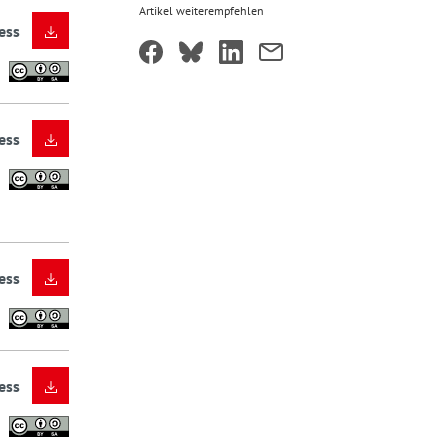
Artikel weiterempfehlen
ess
ess
ess
ess