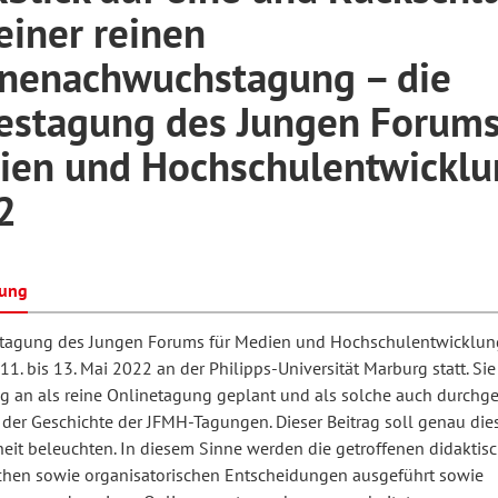
einer reinen
inenachwuchstagung – die
hilosophie
oziale Arbeit
orum Erwachsenenbildung
Schule und Unterricht
estagung des Jungen Forums
ien und Hochschulentwicklu
chul- und Unterrichtsforschung
AB-Forum
2
ersonal- und
oSch
bung
rganisationsentwicklung
stagung des Jungen Forums für Medien und Hochschulentwicklun
1. bis 13. Mai 2022 an der Philipps-Universität Marburg statt. Si
eminar
g an als reine Onlinetagung geplant und als solche auch durchgef
der Geschichte der JFMH-Tagungen. Dieser Beitrag soll genau die
eit beleuchten. In diesem Sinne werden die getroffenen didaktisc
eitschrift für
hen sowie organisatorischen Entscheidungen ausgeführt sowie
remdsprachenforschung