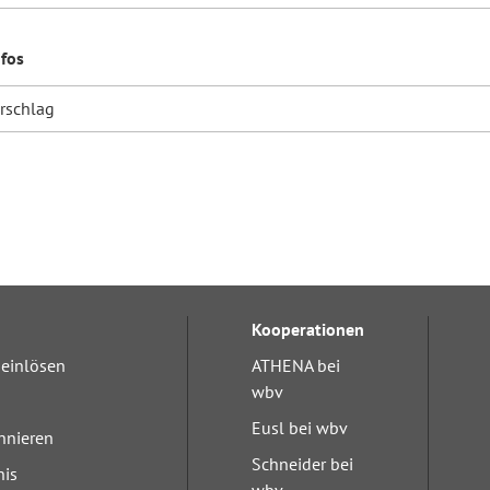
nfos
orschlag
Kooperationen
einlösen
ATHENA bei
wbv
Eusl bei wbv
nnieren
Schneider bei
nis