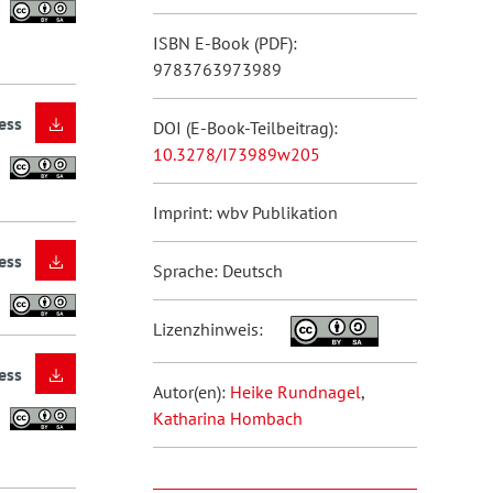
ISBN E-Book (PDF):
9783763973989
ess
DOI (E-Book-Teilbeitrag):
10.3278/I73989w205
Imprint: wbv Publikation
ess
Sprache: Deutsch
Lizenzhinweis:
ess
Autor(en):
Heike Rundnagel
,
Katharina Hombach