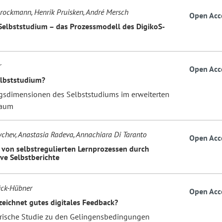
Brockmann, Henrik Pruisken, André Mersch
Open Acc
Selbststudium – das Prozessmodell des DigikoS-
r
Open Acc
elbststudium?
gsdimensionen des Selbststudiums im erweiterten
raum
chev, Anastasia Radeva, Annachiara Di Taranto
Open Acc
 von selbstregulierten Lernprozessen durch
ive Selbstberichte
ück-Hübner
Open Acc
eichnet gutes digitales Feedback?
rische Studie zu den Gelingensbedingungen