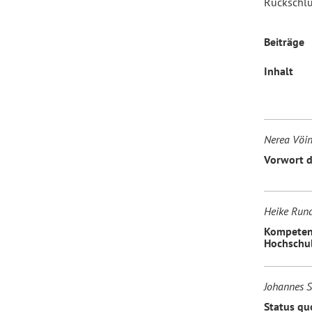
Rückschlü
Forum Arbeitslehre
Beiträge
Inhalt
Nerea Vöin
Vorwort d
Heike Run
Kompetenz
Hochschul
Johannes S
Status qu