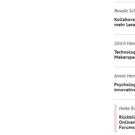
Rosalie S
Kollabora
mehr Les
Ulrich Haa
Technolog
Makerspa
Jannis Her
Psycholog
innovativ
Heike R
Rückbli
Onlinen
Forums