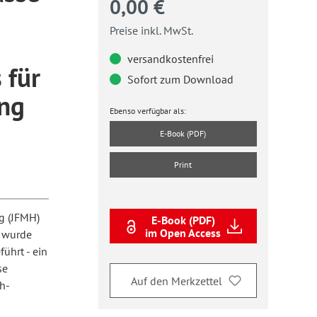
0,00 €
Preise inkl. MwSt.
versandkostenfrei
 für
Sofort zum Download
ng
Ebenso verfügbar als:
E-Book (PDF)
Print
g (JFMH)
E-Book (PDF)
im Open Access
e wurde
ührt - ein
se
Auf den Merkzettel
h-