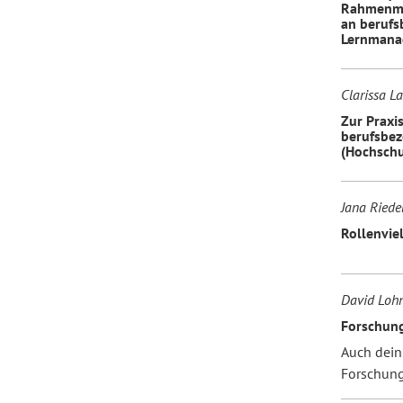
Rahmenmo
an berufs
Lernmana
Clarissa 
Zur Praxi
berufsbez
(Hochschu
Jana Riedel
Rollenviel
David Loh
Forschung
Auch dein
Forschung