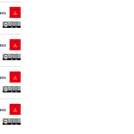
ess
ess
ess
ess