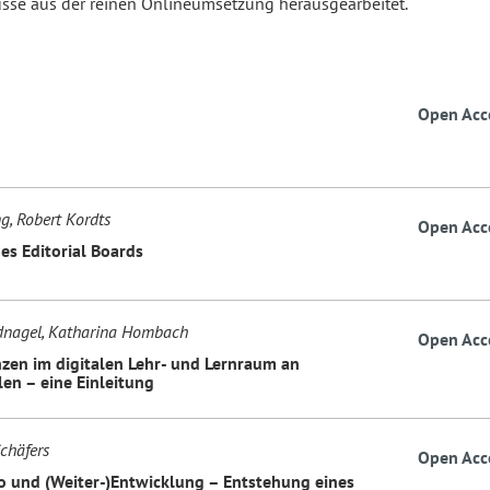
sse aus der reinen Onlineumsetzung herausgearbeitet.
Open Acc
g, Robert Kordts
Open Acc
es Editorial Boards
dnagel, Katharina Hombach
Open Acc
en im digitalen Lehr- und Lernraum an
en – eine Einleitung
chäfers
Open Acc
o und (Weiter-)Entwicklung – Entstehung eines