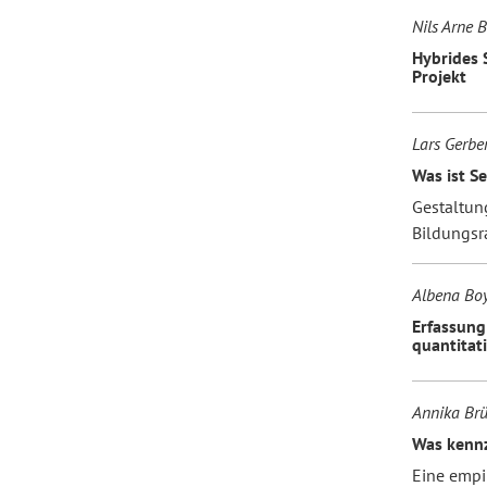
Nils Arne 
Hybrides 
Projekt
Lars Gerbe
Was ist S
Gestaltun
Bildungs
Albena Boy
Erfassung
quantitat
Annika Br
Was kennz
Eine empi