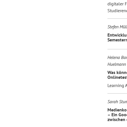
digitaler
Studieren
Stefen Mül
Entwicklu
Semestern
Helena Bar
Huelmann
Was könne
Onlinetes
Learning 
Sarah Stu
Medienko
– Ein Goo
zwischen 