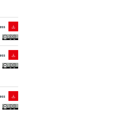
ess
ess
ess