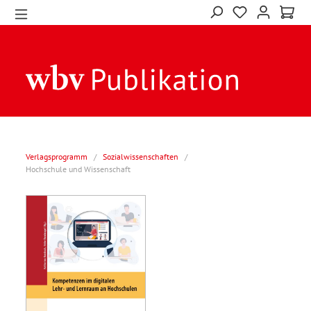
Verlagsprogramm
/
Sozialwissenschaften
/
Hochschule und Wissenschaft