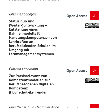
Johannes Schäfers
Open Access
Status quo und
(Weiter-)Entwicklung –
Entstehung eines
Rahmenmodells für
Handlungskompetenzen von
Lehrkräften an
berufsbildenden Schulen im
Umgang mit
Lernmanagementsystemen
Clarissa Lachmann
Open Access
Zur Praxisrelevanz von
Kompetenzmodellen zur
berufsbezogenen digitalen
Kompetenz
(Hochschul-)Lehrender
Jana Riedel, Julia Henschler, Anne