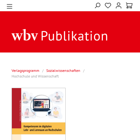
Verlagsprogramm
/
Sozialwissenschaften
/
Hochschule und Wissenschaft