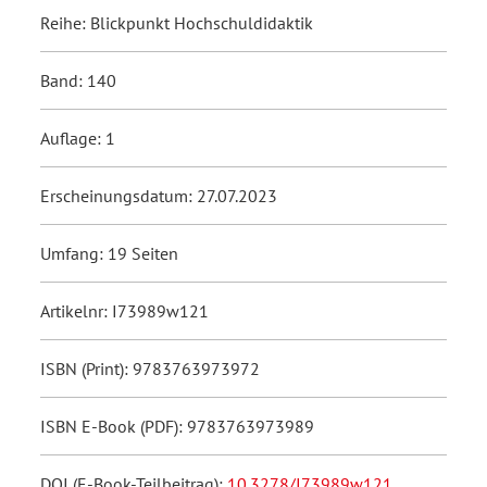
Reihe: Blickpunkt Hochschuldidaktik
Band: 140
Auflage: 1
Erscheinungsdatum: 27.07.2023
Umfang: 19 Seiten
Artikelnr: I73989w121
ISBN (Print): 9783763973972
ISBN E-Book (PDF): 9783763973989
DOI (E-Book-Teilbeitrag):
10.3278/I73989w121