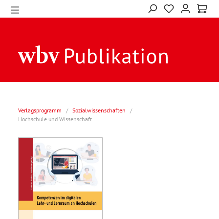
Verlagsprogramm
/
Sozialwissenschaften
/
Hochschule und Wissenschaft