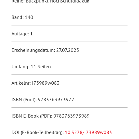
Reihe: Blickpunkt Hochschuldidaktik
Band: 140
Auflage: 1
Erscheinungsdatum: 27.07.2023
Umfang: 11 Seiten
Artikelnr: I73989w083
ISBN (Print): 9783763973972
ISBN E-Book (PDF): 9783763973989
DOI (E-Book-Teilbeitrag):
10.3278/I73989w083