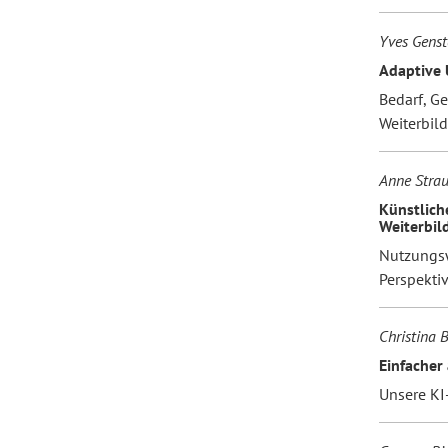
Yves Genst
Adaptive 
Bedarf, G
Weiterbil
Anne Strau
Künstlich
Weiterbil
Nutzungsw
Perspekti
Christina B
Einfacher 
Unsere KI