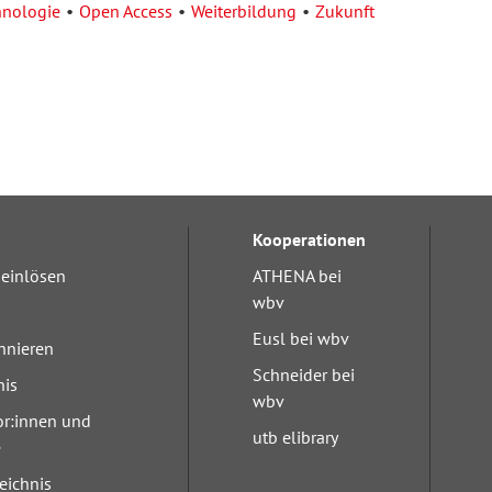
hnologie
Open Access
Weiterbildung
Zukunft
Kooperationen
einlösen
ATHENA bei
wbv
Eusl bei wbv
nnieren
Schneider bei
nis
wbv
or:innen und
utb elibrary
e
eichnis