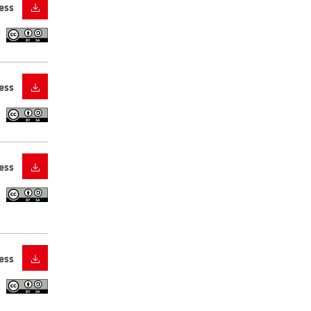
ess
ess
ess
ess