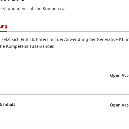
e KI und menschliche Kompetenz
hilosophie
oziale Arbeit
orum Erwachsenenbildung
Schule und Unterricht
bung
 setzt sich Prof. Dr. Ehlers mit der Anwendung der Generative KI u
he Kompetenz auseinander.
chul- und Unterrichtsforschung
AB-Forum
ersonal- und
oSch
Open Acc
rganisationsentwicklung
eminar
& Inhalt
Open Acc
eitschrift für
remdsprachenforschung