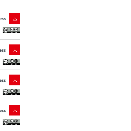
ess
ess
ess
ess