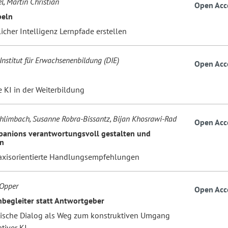
l, Martin Christian
Open Acc
peln
icher Intelligenz Lernpfade erstellen
Institut für Erwachsenenbildung (DIE)
Open Acc
 KI in der Weiterbildung
hlimbach, Susanne Robra-Bissantz, Bijan Khosrawi-Rad
Open Acc
anions verantwortungsvoll gestalten und
n
axisorientierte Handlungsempfehlungen
 Opper
Open Acc
rnbegleiter statt Antwortgeber
tische Dialog als Weg zum konstruktiven Umgang
tiver KI