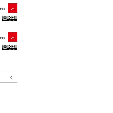
ess
ess