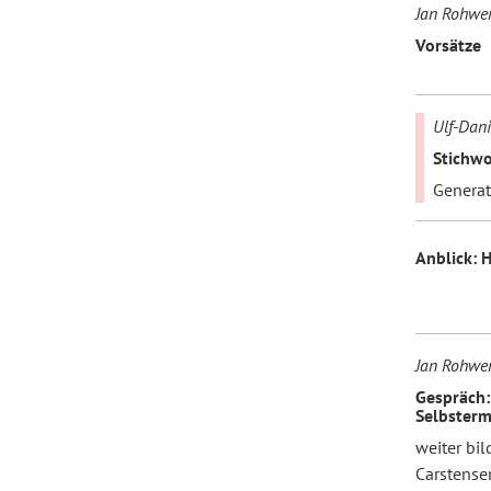
Jan Rohwe
Vorsätze
Forum Arbeitslehre
Ulf-Dani
Stichwo
Generat
Anblick:
Jan Rohwe
Gespräch:
Selbsterm
weiter bil
Carstense