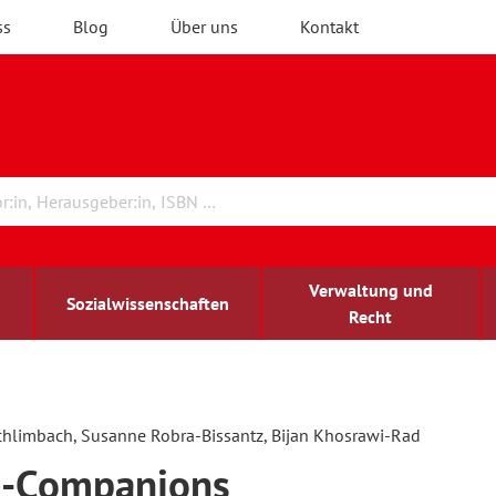
ss
Blog
Über uns
Kontakt
Verwaltung und
Sozialwissenschaften
Recht
rchitektur
chreibwissenschaft
irchenrecht
lind-sehbehindert
Erwachsenenbildung
chlimbach, Susanne Robra-Bissantz, Bijan Khosrawi-Rad
n-Companions
ulturelle Bildung
rühkindliche Bildung
ochschule und Wissenschaft
assrecht
vb forum