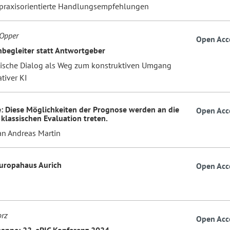
praxisorientierte Handlungsempfehlungen
 Opper
Open Acc
rnbegleiter statt Antwortgeber
tische Dialog als Weg zum konstruktiven Umgang
tiver KI
: Diese Möglichkeiten der Prognose werden an die
Open Acc
 klassischen Evaluation treten.
an Andreas Martin
Europahaus Aurich
Open Acc
orz
Open Acc
ppe: 22. ePIC Konferenz 2024