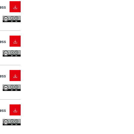
ess
ess
ess
ess