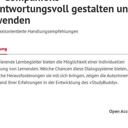
ntwortungsvoll gestalten u
wenden
hilosophie
oziale Arbeit
orum Erwachsenenbildung
Schule und Unterricht
axisorientierte Handlungsempfehlungen
chul- und Unterrichtsforschung
AB-Forum
bung
ierende Lernbegleiter bieten die Möglichkeit einer individuellen
ersonal- und
zung von Lernenden. Welche Chancen diese Dialogsysteme bieten,
oSch
rganisationsentwicklung
che Herausforderungen sie mit sich bringen, zeigen die Autorinne
and ihrer Erfahrungen in der Entwicklung des »StudyBuddy«.
eminar
Open Acc
eitschrift für
remdsprachenforschung