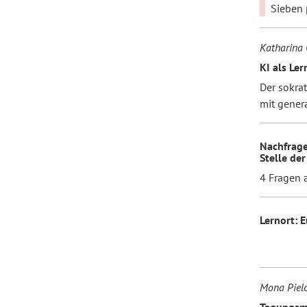
Sieben 
Katharina
KI als Le
Der sokra
mit genera
Nachfrage
Stelle der
4 Fragen 
Lernort: 
Mona Piel
Tagungsma