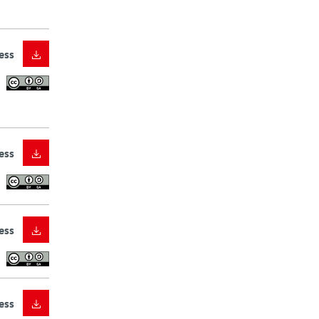
ess
ess
ess
ess