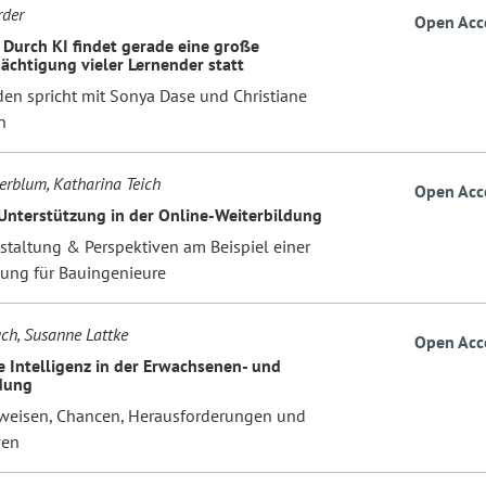
rder
Open Acc
 Durch KI findet gerade eine große
ächtigung vieler Lernender statt
den spricht mit Sonya Dase und Christiane
n
erblum, Katharina Teich
Open Acc
Unterstützung in der Online-Weiterbildung
estaltung & Perspektiven am Beispiel einer
dung für Bauingenieure
ch, Susanne Lattke
Open Acc
e Intelligenz in der Erwachsenen- und
dung
eisen, Chancen, Herausforderungen und
ven