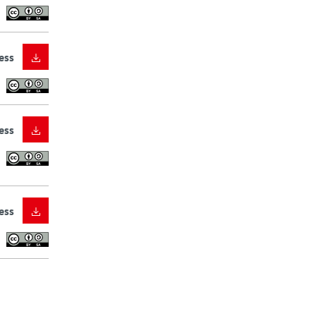
ess
ess
ess