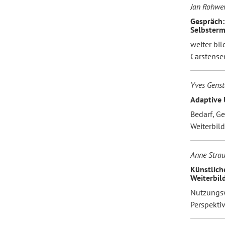
Jan Rohwe
Gespräch:
Selbsterm
weiter bil
Carstense
Yves Genst
Adaptive 
Bedarf, G
Weiterbil
Anne Strau
Künstlich
Weiterbil
Nutzungsw
Perspekti