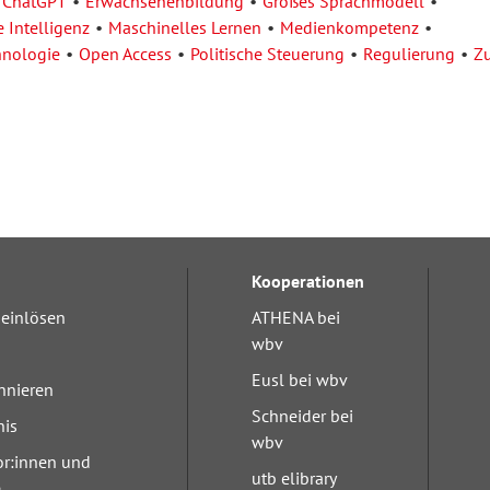
ChatGPT
Erwachsenenbildung
Großes Sprachmodell
 Intelligenz
Maschinelles Lernen
Medienkompetenz
hnologie
Open Access
Politische Steuerung
Regulierung
Zu
Kooperationen
einlösen
ATHENA bei
wbv
Eusl bei wbv
nnieren
Schneider bei
nis
wbv
or:innen und
utb elibrary
e