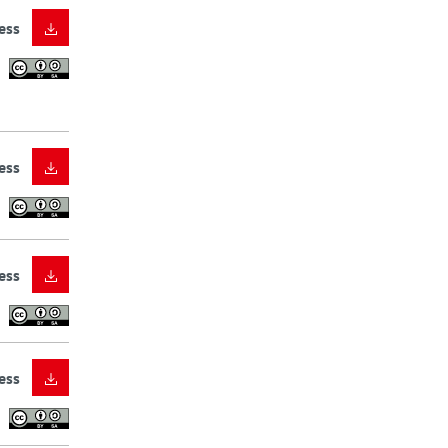
ess
ess
ess
ess