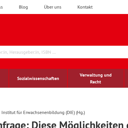
ss
Blog
Über uns
Kontakt
Verwaltung und
Sozialwissenschaften
Recht
rchitektur
chreibwissenschaft
irchenrecht
lind-sehbehindert
Erwachsenenbildung
Institut für Erwachsenenbildung (DIE) (Hg.)
frage: Diese Möglichkeiten 
ulturelle Bildung
rühkindliche Bildung
ochschule und Wissenschaft
assrecht
vb forum