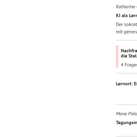
Katharina
KI als Le
Der sokra
mit genera
Nachfra
die Ste
4 Frage
Lernort: 
Mona Piel
Tagungsma