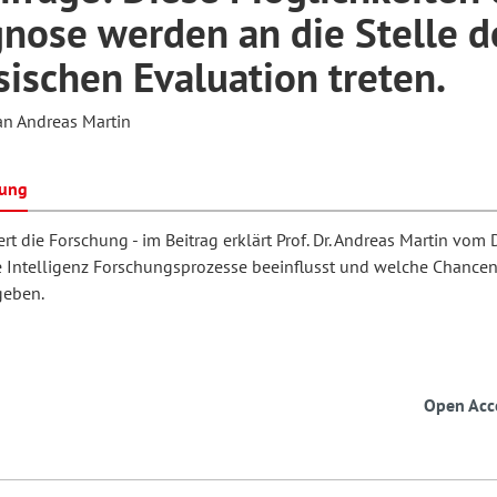
nose werden an die Stelle d
sischen Evaluation treten.
hilosophie
oziale Arbeit
orum Erwachsenenbildung
Schule und Unterricht
an Andreas Martin
chul- und Unterrichtsforschung
AB-Forum
bung
rt die Forschung - im Beitrag erklärt Prof. Dr. Andreas Martin vom 
ersonal- und
e Intelligenz Forschungsprozesse beeinflusst und welche Chancen
oSch
rganisationsentwicklung
geben.
eminar
Open Acc
eitschrift für
remdsprachenforschung