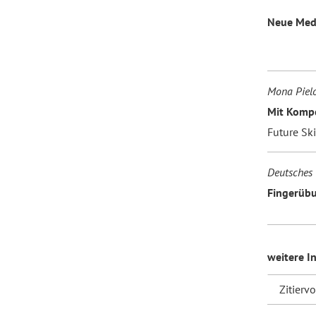
Neue Med
Mona Piel
Mit Kompe
Future Sk
Deutsches 
Fingerübu
weitere I
Zitierv