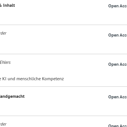
& Inhalt
Open Acc
rder
Open Acc
Ehlers
Open Acc
e KI und menschliche Kompetenz
 Handgemacht
Open Acc
rder
Open Acc