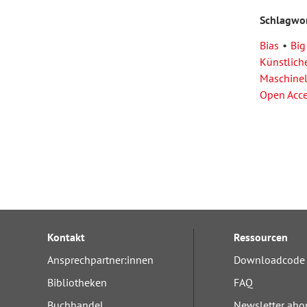
Schlagwo
Bias
Big
Künstliche
Maschinel
Open Acc
Kontakt
Ressourcen
Ansprechpartner:innen
Downloadcode 
Bibliotheken
FAQ
Buchhandel
Newsletter abo