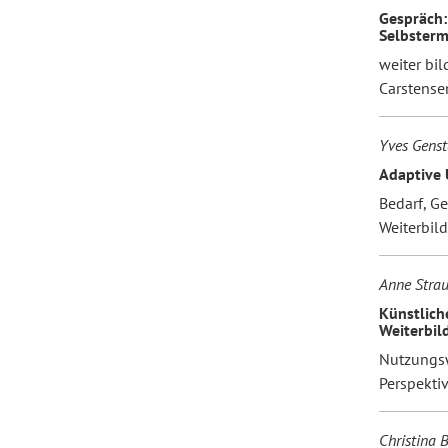
Gespräch:
Selbsterm
weiter bil
Carstense
Yves Genst
Adaptive 
Bedarf, G
Weiterbil
Anne Strau
Künstlich
Weiterbil
Nutzungsw
Perspekti
Christina B