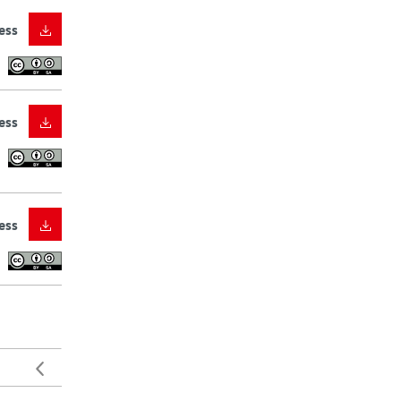
ess
ess
ess