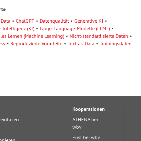
rte
 Data
ChatGPT
Datenqualität
Generative KI
 Intelligenz (KI)
Large-Language-Modelle (LLMs)
les Lernen (Machine Learning)
Nicht-standardisierte Daten
ess
Reproduzierte Vorurteile
Text-as-Data
Trainingsdaten
Kooperationen
einlösen
ATHENA bei
wbv
Eusl bei wbv
nnieren