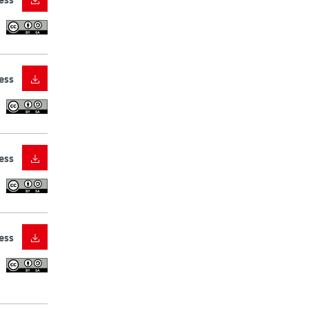
ess
ess
ess