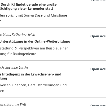
 Durch KI findet gerade eine große
ächtigung vieler Lernender statt
den spricht mit Sonya Dase und Christiane
n
erblum, Katharina Teich
Open Acc
Unterstützung in der Online-Weiterbildung
estaltung & Perspektiven am Beispiel einer
dung für Bauingenieure
ch, Susanne Lattke
Open Acc
e Intelligenz in der Erwachsenen- und
dung
eisen, Chancen, Herausforderungen und
ven
liss, Susanne Witt
Open Acc