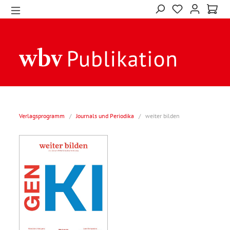
Verlagsprogramm
/
Journals und Periodika
/
weiter bilden