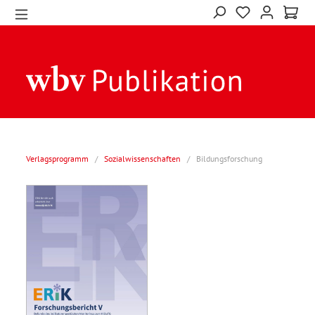
Verlagsprogramm
/
Sozialwissenschaften
/
Bildungsforschung