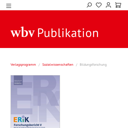
Verlagsprogramm
/
Sozialwissenschaften
/
Bildungsforschung