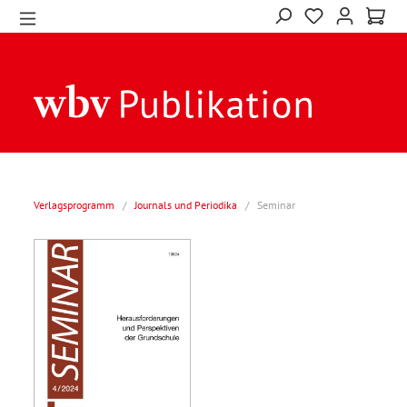
Verlagsprogramm
/
Journals und Periodika
/
Seminar