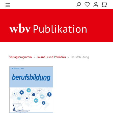
Verlagsprogramm
/
Journals und Periodika
/
berufsbildung