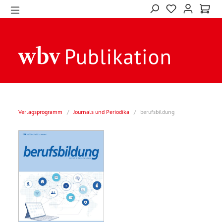
Verlagsprogramm
/
Journals und Periodika
/
berufsbildung