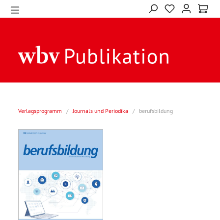
Verlagsprogramm
/
Journals und Periodika
/
berufsbildung