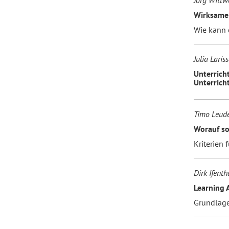
Jörg Wittw
Wirksame 
Wie kann 
Forum Arbeitslehre
Julia Lari
Unterrich
Unterrich
Timo Leude
Worauf so
Kriterien
Dirk Ifenth
Learning 
Grundlage