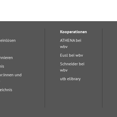
Kooperationen
einlösen
ATHENA bei
wbv
Eusl bei wbv
nnieren
Schneider bei
nis
wbv
or:innen und
utb elibrary
e
eichnis