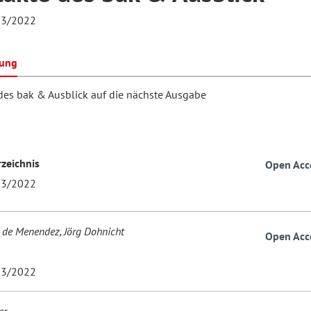
3/2022
hilosophie
oziale Arbeit
orum Erwachsenenbildung
Schule und Unterricht
bung
des bak & Ausblick auf die nächste Ausgabe
chul- und Unterrichtsforschung
AB-Forum
ersonal- und
rzeichnis
Open Acc
oSch
rganisationsentwicklung
3/2022
y de Menendez, Jörg Dohnicht
eminar
Open Acc
3/2022
eitschrift für
remdsprachenforschung