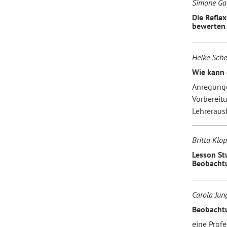
Simone Gar
Die Refle
bewerten
Heike Sche
Wie kann 
Anregungen
Vorbereit
Lehreraus
Britta Klo
Lesson St
Beobachtu
Carola Jun
Beobachtu
eine Prof