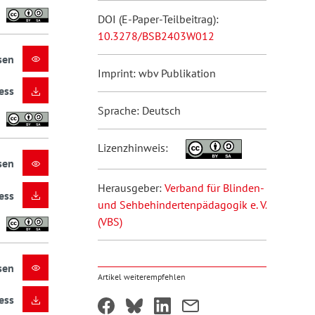
DOI (E-Paper-Teilbeitrag):
10.3278/BSB2403W012
sen
Imprint: wbv Publikation
ess
Sprache: Deutsch
Lizenzhinweis:
sen
Herausgeber:
Verband für Blinden-
ess
und Sehbehindertenpädagogik e. V.
(VBS)
sen
Artikel weiterempfehlen
ess