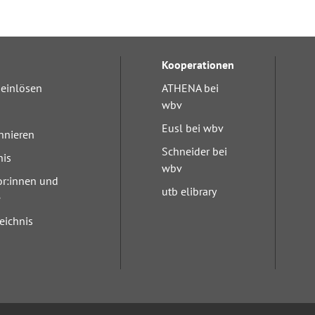
Kooperationen
einlösen
ATHENA bei
wbv
Eusl bei wbv
nnieren
Schneider bei
nis
wbv
or:innen und
utb elibrary
e
eichnis