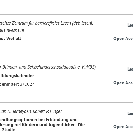
tsches Zentrum für barrierefreies Lesen (dzb lesen),
Le
ule Ilvesheim
ist Vielfalt
Open Acc
r Blinden- und Sehbehindertenpädagogik e. V. (VBS)
Le
ildungskalender
Open Acc
behindert 3/2024
, Jan H. Terheyden, Robert P. Finger
Le
ndlungsoptionen bei Erblindung und
erung bei Kindern und Jugendlichen: Die
Open Acc
-Studie