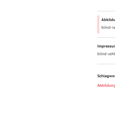
Abbildu
blind-s
Impressum
blind-seh
Schlagwo
Abbildun