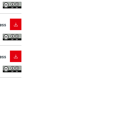
ess
ess