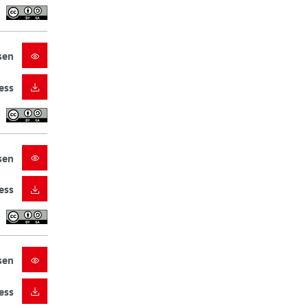
sen
ess
sen
ess
sen
ess