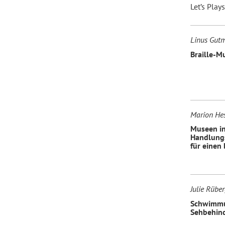
Let’s Pla
Forum Arbeitslehre
Linus Gut
Braille-M
Marion Hes
Museen in
Handlungs
für einen 
Julie Rübe
Schwimmun
Sehbehind