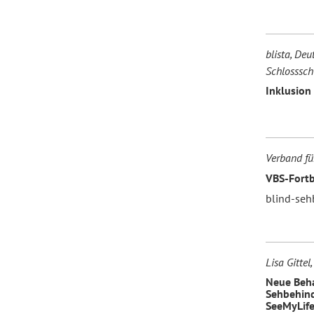
blista, Deu
Schlosssch
Inklusion 
Verband fü
VBS-Fortb
blind-seh
Lisa Gittel
Neue Beha
Sehbehind
SeeMyLife