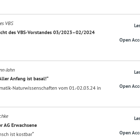
es VBS
Le
richt des VBS-Vorstandes 03/2023–02/2024
Open Acc
nn-Jahn
Le
ller Anfang ist basal!“
Open Acc
atik-Naturwissenschaften vom 01.-02.03.24 in
chke
Le
er AG Erwachsene
Open Acc
sch ist kostbar“