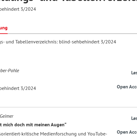
behindert 3/2024
hilosophie
oziale Arbeit
orum Erwachsenenbildung
Schule und Unterricht
bung
s- und Tabellenverzeichnis: blind-sehbehindert 3/2024
chul- und Unterrichtsforschung
AB-Forum
ber-Pohle
ersonal- und
Le
oSch
rganisationsentwicklung
Open Acc
behindert 3/2024
eminar
 Geimer
Le
eitschrift für
t mich doch mit meinen Augen“
Open Acc
sorientiert-kritische Medienforschung und YouTube-
remdsprachenforschung