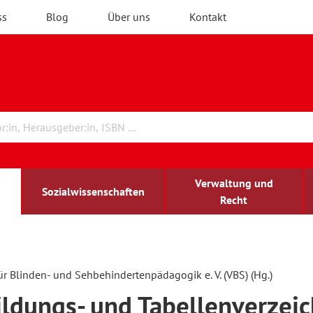
ss
Blog
Über uns
Kontakt
Verwaltung und
Sozialwissenschaften
Recht
rchitektur
chreibwissenschaft
irchenrecht
lind-sehbehindert
Erwachsenenbildung
ür Blinden- und Sehbehindertenpädagogik e. V. (VBS) (Hg.)
ldungs- und Tabellenverzeic
ulturelle Bildung
rühkindliche Bildung
ochschule und Wissenschaft
assrecht
vb forum