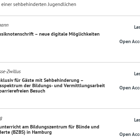
ys einer sehbehinderten Jugendlichen
mann
Le
usiknotenschrift – neue digitale Möglichkeiten
Open Acc
se-Zwillus
Le
klusiv für Gäste mit Sehbehinderung –
spektrum der Bildungs- und Vermittlungsarbeit
Open Acc
barrierefreien Besuch
rg
Le
terricht am Bildungszentrum für Blinde und
erte (BZBS) in Hamburg
Open Acc