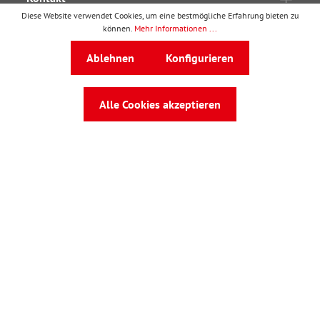
Diese Website verwendet Cookies, um eine bestmögliche Erfahrung bieten zu
Ressourcen
können.
Mehr Informationen ...
Kooperationen
Ablehnen
Konfigurieren
Verträge
Rechtliches
Alle Cookies akzeptieren
wbv Publikation
ist ein Geschäftsbereich von
wbv
Media
Auf dem Esch 4 · 33619 Bielefeld · Telefon
0521
91101-0
·
service@wbv.de
Folgen Sie uns auf: