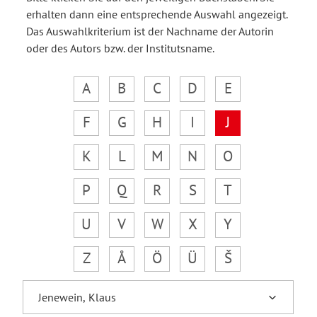
erhalten dann eine entsprechende Auswahl angezeigt.
Das Auswahlkriterium ist der Nachname der Autorin
oder des Autors bzw. der Institutsname.
A
B
C
D
E
F
G
H
I
J
K
L
M
N
O
P
Q
R
S
T
U
V
W
X
Y
Z
Å
Ö
Ü
Š