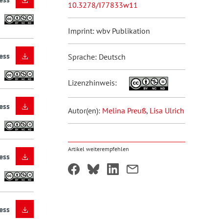
10.3278/I77833w11
Imprint: wbv Publikation
ess
Sprache: Deutsch
Lizenzhinweis:
ess
Autor(en):
Melina Preuß
,
Lisa Ulrich
Artikel weiterempfehlen
ess
ess