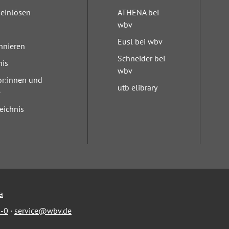
einlösen
ATHENA bei
wbv
Eusl bei wbv
nnieren
Schneider bei
nis
wbv
or:innen und
utb elibrary
e
eichnis
a
-0
·
service@wbv.de