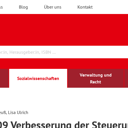
ss
Blog
Über uns
Kontakt
Verwaltung und
Sozialwissenschaften
Recht
rchitektur
chreibwissenschaft
irchenrecht
lind-sehbehindert
Erwachsenenbildung
uß, Lisa Ulrich
9 Verbesserung der Steuer
ulturelle Bildung
rühkindliche Bildung
ochschule und Wissenschaft
assrecht
vb forum