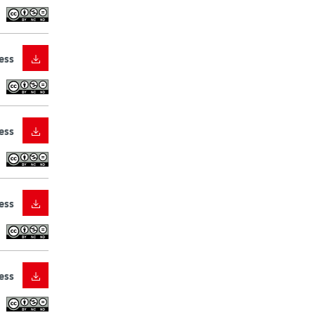
ess
ess
ess
ess