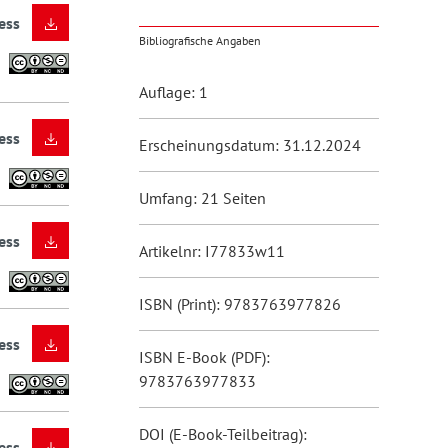
ess
Bibliografische Angaben
Auflage: 1
ess
Erscheinungsdatum: 31.12.2024
Umfang: 21 Seiten
ess
Artikelnr: I77833w11
ISBN (Print): 9783763977826
ess
ISBN E-Book (PDF):
9783763977833
DOI (E-Book-Teilbeitrag):
ess