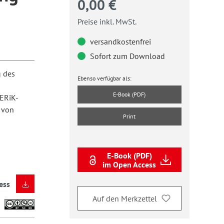
0,00 €
Preise inkl. MwSt.
versandkostenfrei
Sofort zum Download
g des
Ebenso verfügbar als:
E-Book (PDF)
 ERiK-
 von
Print
E-Book (PDF)
im Open Access
ess
Auf den Merkzettel