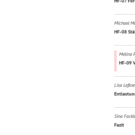
HF-07 För
Michael Mü
HF-08 Stä
Melina P
HF-09 V
Lisa Leßne
Entlastun
Sina Fackle
Fazit