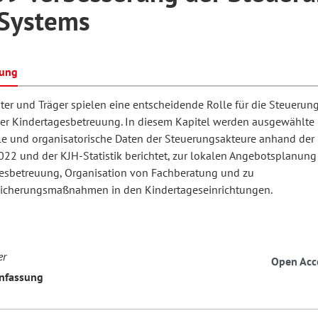
 Systems
hilosophie
oziale Arbeit
orum Erwachsenenbildung
Schule und Unterricht
bung
er und Träger spielen eine entscheidende Rolle für die Steuerun
chul- und Unterrichtsforschung
AB-Forum
er Kindertagesbetreuung. In diesem Kapitel werden ausgewählte
lle und organisatorische Daten der Steuerungsakteure anhand der
022 und der KJH-Statistik berichtet, zur lokalen Angebotsplanung
ersonal- und
esbetreuung, Organisation von Fachberatung und zu
oSch
rganisationsentwicklung
sicherungsmaßnahmen in den Kindertageseinrichtungen.
eminar
er
Open Acc
fassung
eitschrift für
remdsprachenforschung