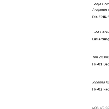
Sonja Herrm
Benjamin 
Forum Arbeitslehre
Die ERiK-
Sina Fackle
Einleitun
Tim Ziesma
HF-01 Bed
Johanna Ro
HF-02 Fac
Ebru Balab