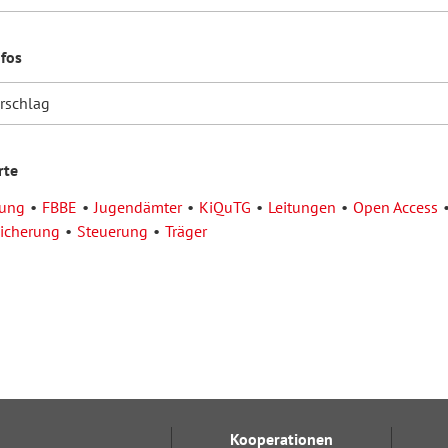
nfos
orschlag
rte
tung
FBBE
Jugendämter
KiQuTG
Leitungen
Open Access
sicherung
Steuerung
Träger
Kooperationen