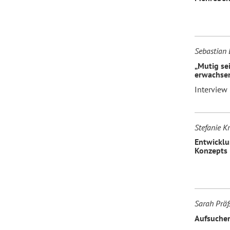
Sebastian 
„Mutig se
erwachsen
Interview
Stefanie K
Entwicklu
Konzepts
Sarah Präß
Aufsuchen