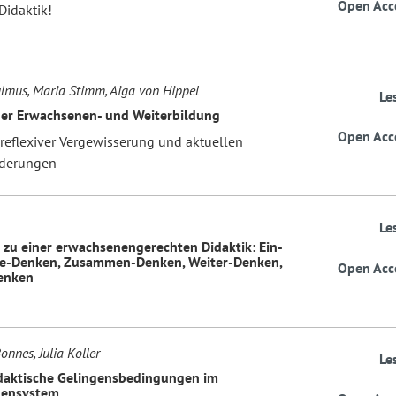
Open Acc
Didaktik!
lmus, Maria Stimm, Aiga von Hippel
Le
der Erwachsenen- und Weiterbildung
Open Acc
reflexiver Vergewisserung und aktuellen
rderungen
Le
zu einer erwachsenengerechten Didaktik: Ein-
Be-Denken, Zusammen-Denken, Weiter-Denken,
Open Acc
enken
nnes, Julia Koller
Le
aktische Gelingensbedingungen im
ensystem