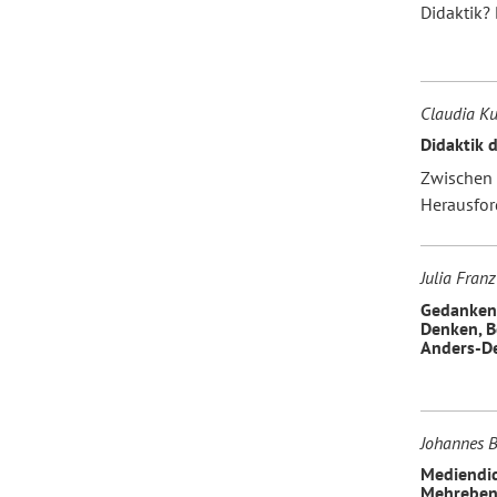
Didaktik? 
Forum Arbeitslehre
Claudia Ku
Didaktik 
Zwischen 
Herausfo
Julia Franz
Gedanken 
Denken, 
Anders-D
Johannes Bo
Mediendid
Mehreben