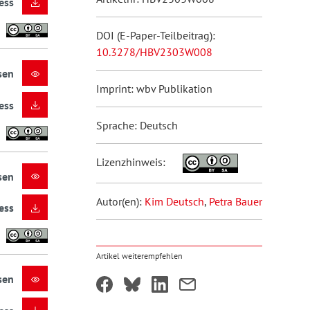
ess
DOI (E-Paper-Teilbeitrag):
10.3278/HBV2303W008
sen
Imprint: wbv Publikation
ess
Sprache: Deutsch
Lizenzhinweis:
sen
Autor(en):
Kim Deutsch
,
Petra Bauer
ess
Artikel weiterempfehlen
sen