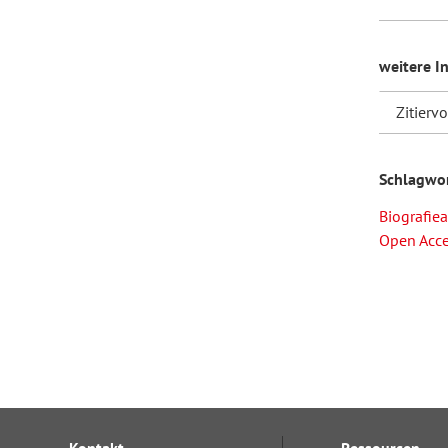
weitere I
Zitierv
Schlagwo
Biografiea
Open Acc