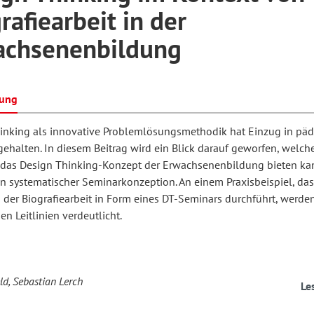
rafiearbeit in der
achsenenbildung
hilosophie
oziale Arbeit
orum Erwachsenenbildung
Schule und Unterricht
bung
chul- und Unterrichtsforschung
AB-Forum
inking als innovative Problemlösungsmethodik hat Einzug in pä
gehalten. In diesem Beitrag wird ein Blick darauf geworfen, welch
ersonal- und
das Design Thinking-Konzept der Erwachsenenbildung bieten kan
oSch
 systematischer Seminarkonzeption. An einem Praxisbeispiel, das
rganisationsentwicklung
der Biografiearbeit in Form eines DT-Seminars durchführt, werden
en Leitlinien verdeutlicht.
eminar
ld, Sebastian Lerch
eitschrift für
Le
remdsprachenforschung