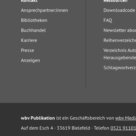
Kontakt
Ressourcen
Ansprechpartner:innen
Downloadcode 
Bibliotheken
FAQ
Buchhandel
Newsletter abo
Karriere
Reihenverzeich
Presse
Verzeichnis Aut
Herausgebend
Anzeigen
Schlagwortverz
wbv Publikation
ist ein Geschäftsbereich von
wbv Medi
Auf dem Esch 4 · 33619 Bielefeld · Telefon
0521 91101