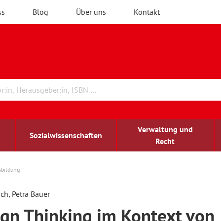
ss
Blog
Über uns
Kontakt
Verwaltung und
Sozialwissenschaften
Recht
sbildung
rchitektur
chreibwissenschaft
irchenrecht
lind-sehbehindert
Erwachsenenbildung
ch, Petra Bauer
gn Thinking im Kontext von
ulturelle Bildung
rühkindliche Bildung
ochschule und Wissenschaft
assrecht
vb forum