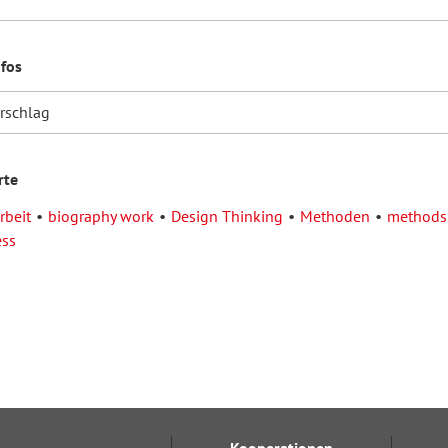
nfos
orschlag
rte
rbeit
biography work
Design Thinking
Methoden
methods
ess