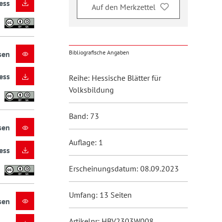
ess
Auf den Merkzettel
Bibliografische Angaben
sen
ess
Reihe: Hessische Blätter für
Volksbildung
Band: 73
sen
Auflage: 1
ess
Erscheinungsdatum: 08.09.2023
Umfang: 13 Seiten
sen
Artikelnr: HBV2303W008