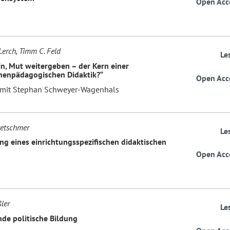
Open Acc
Lerch, Timm C. Feld
Le
in, Mut weitergeben – der Kern einer
enpädagogischen Didaktik?“
Open Acc
 mit Stephan Schweyer-Wagenhals
retschmer
Le
ng eines einrichtungsspezifischen didaktischen
Open Acc
ler
Le
de politische Bildung