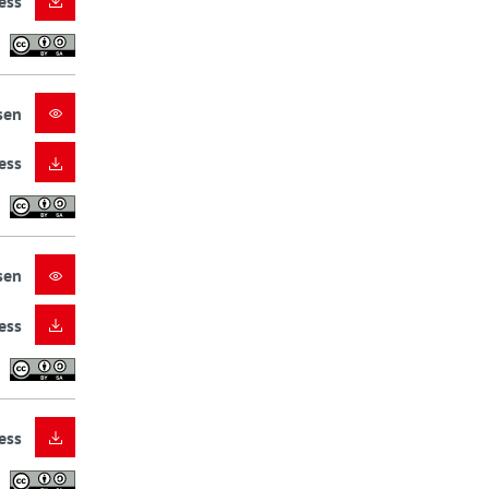
ess
sen
ess
sen
ess
ess