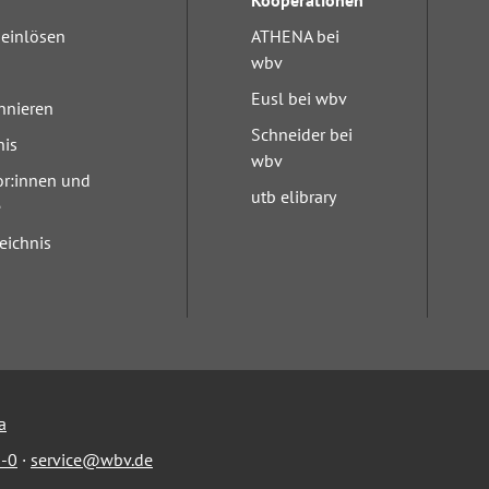
Kooperationen
einlösen
ATHENA bei
wbv
Eusl bei wbv
nnieren
Schneider bei
nis
wbv
or:innen und
utb elibrary
e
eichnis
a
-0
·
service@wbv.de