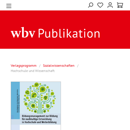
Verlagsprogramm
/
Sozialwissenschaften
/
Hochschule und Wissenschaft