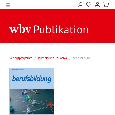
Verlagsprogramm
/
Journals und Periodika
/
berufsbildung