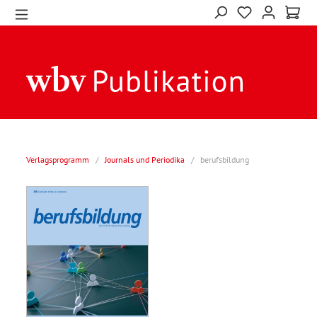
Verlagsprogramm
/
Journals und Periodika
/
berufsbildung