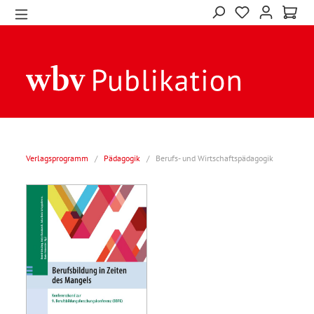
Verlagsprogramm
/
Pädagogik
/
Berufs- und Wirtschaftspädagogik