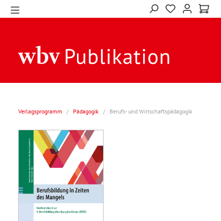
Verlagsprogramm
/
Pädagogik
/
Berufs- und Wirtschaftspädagogik