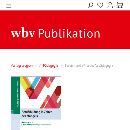
Verlagsprogramm
/
Pädagogik
/
Berufs- und Wirtschaftspädagogik