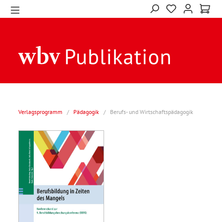
Verlagsprogramm
/
Pädagogik
/
Berufs- und Wirtschaftspädagogik