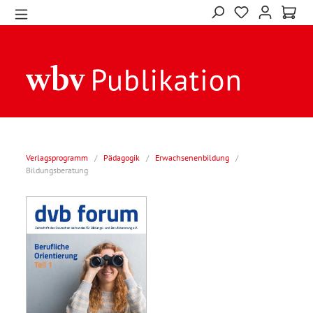
Verlagsprogramm
/
Pädagogik
/
Erwachsenenbildung
/
Bildungsberatung