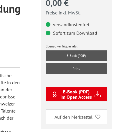
0,00 €
ldung
Preise inkl. MwSt.
versandkostenfrei
Sofort zum Download
Ebenso verfügbar als:
E-Book (PDF)
Print
tische
fte in den
an der
E-Book (PDF)
gebnisse
im Open Access
chweizer
 Talente
Auf den Merkzettel
ach der