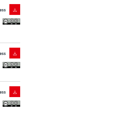
ess
ess
ess