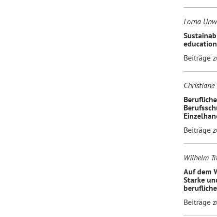
Lorna Unw
Sustainab
education
Beiträge 
Christiane
Berufliche
Berufssch
Einzelhan
Beiträge 
Wilhelm T
Auf dem W
Starke un
beruflich
Beiträge 