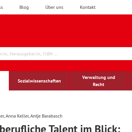
ss
Blog
Über uns
Kontakt
Verwaltung und
Sozialwissenschaften
Recht
rchitektur
chreibwissenschaft
irchenrecht
lind-sehbehindert
Erwachsenenbildung
r, Anna Keller, Antje Barabasch
berufliche Talent im Blick:
ulturelle Bildung
rühkindliche Bildung
ochschule und Wissenschaft
assrecht
vb forum