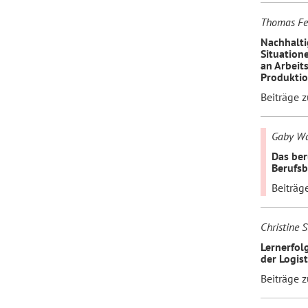
Thomas Fel
Nachhalti
Situation
an Arbeit
Produkti
Beiträge 
Gaby Wal
Das ber
Berufs
Beiträg
Christine S
Lernerfol
der Logist
Beiträge 