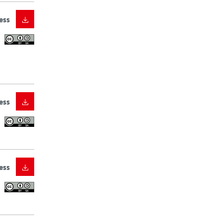
ess
ess
ess