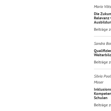
Mario Vöt
Die Zukun
Relevanz 
Ausbildu
Beiträge 
Sandra Boh
Qualifizi
Weiterbil
Beiträge 
Silvia Poo
Moser
Inklusion
Kompetenz
Schulen
Beiträge 