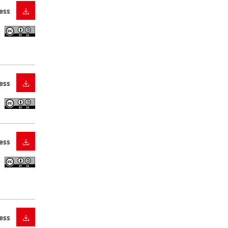
ess
ess
ess
ess