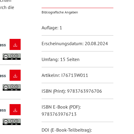
uchten
rch die
Bibliografische Angaben
Auflage: 1
Erscheinungsdatum: 20.08.2024
ess
Umfang: 15 Seiten
Artikelnr: I76713W011
ess
ISBN (Print): 9783763976706
ISBN E-Book (PDF):
ess
9783763976713
DOI (E-Book-Teilbeitrag):