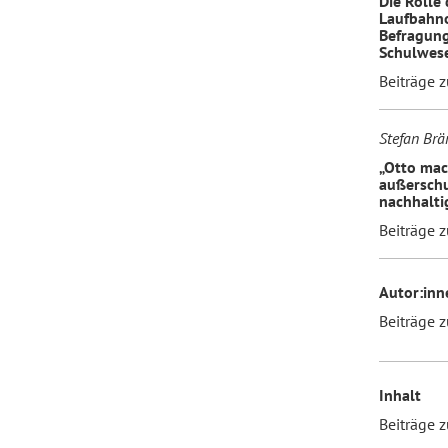
Die Rolle 
Laufbahno
Befragung
Schulwes
Beiträge 
Stefan Brä
„Otto mac
außerschu
nachhalti
Beiträge 
Autor:inn
Beiträge 
Inhalt
Beiträge 