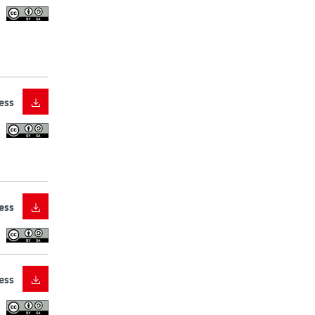
ess
ess
ess