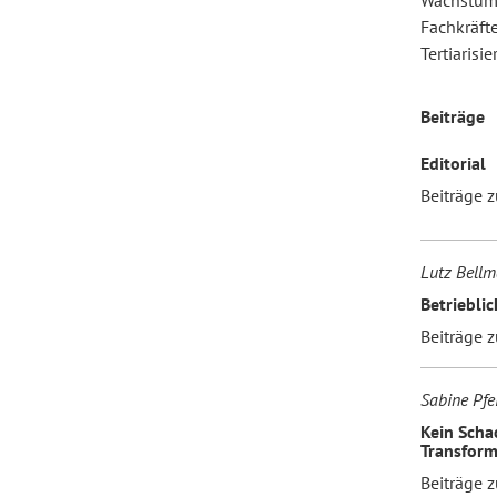
Wachstums
Fachkräfte
Tertiarisi
Forum Arbeitslehre
Beiträge
Editorial
Beiträge 
Lutz Bell
Betriebli
Beiträge 
Sabine Pfei
Kein Scha
Transform
Beiträge 