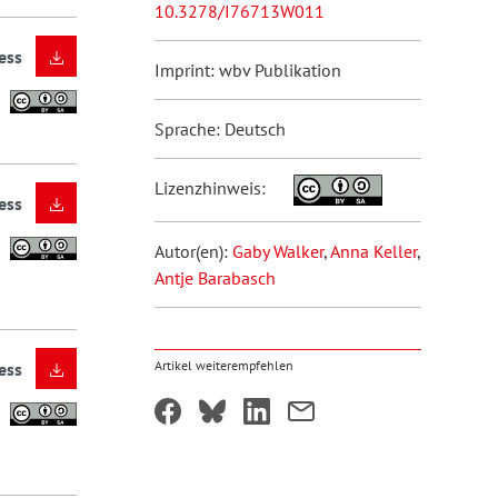
10.3278/I76713W011
ess
Imprint: wbv Publikation
Sprache: Deutsch
Lizenzhinweis:
ess
Autor(en):
Gaby Walker
,
Anna Keller
,
Antje Barabasch
Artikel weiterempfehlen
ess