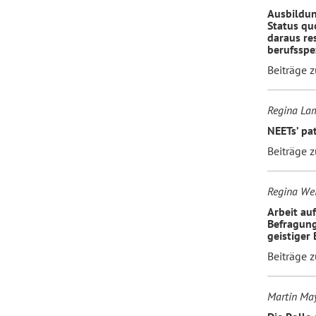
Ausbildun
Status qu
daraus re
berufsspe
Beiträge 
Regina Lam
NEETs’ pa
Beiträge 
Regina We
Arbeit au
Befragun
geistiger
Beiträge 
Martin May