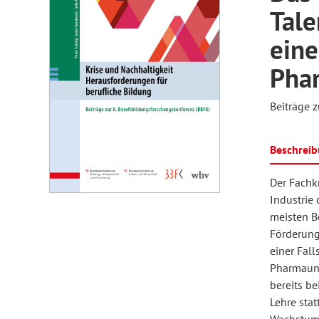
Tale
eine
Medienpädagogik
Psychologie
EB Erwachsenenbildung
Kulturwissenschaft
P
S
F
Pha
Beiträge 
Soziologie
Hessische Blätter für Volksbildung
Tanz und Theater
Sonderpädagogik
S
I
Beschrei
Internationales Jahrbuch der
P
Kinder- und Jugendforschung
J
Der Fachk
Erwachsenenbildung
O
Industrie
meisten B
Förderung 
Sozialforschung
REPORT
S
einer Fal
Pharmaunt
bereits be
Z
weiter bilden
Lehre stat
F