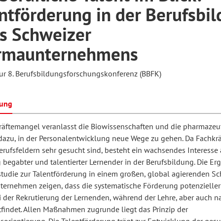
ntförderung in der Berufsbi
s Schweizer
hilosophie
oziale Arbeit
orum Erwachsenenbildung
Schule und Unterricht
rmaunternehmens
zur 8. Berufsbildungsforschungskonferenz (BBFK)
chul- und Unterrichtsforschung
AB-Forum
bung
ersonal- und
oSch
räftemangel veranlasst die Biowissenschaften und die pharmazeu
rganisationsentwicklung
 dazu, in der Personalentwicklung neue Wege zu gehen. Da Fachkrä
erufsfeldern sehr gesucht sind, besteht ein wachsendes Interesse 
begabter und talentierter Lernender in der Berufsbildung. Die Er
eminar
lstudie zur Talentförderung in einem großen, global agierenden S
ernehmen zeigen, dass die systematische Förderung potenzieller
i der Rekrutierung der Lernenden, während der Lehre, aber auch n
eitschrift für
tfindet. Allen Maßnahmen zugrunde liegt das Prinzip der
remdsprachenforschung