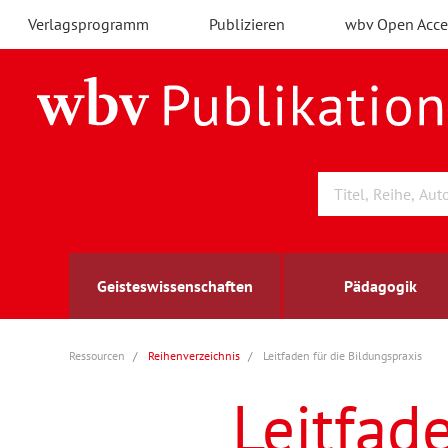
Verlagsprogramm
Publizieren
wbv Open Acce
Geisteswissenschaften
Pädagogik
Ressourcen
Reihenverzeichnis
Leitfaden für die Bildungspraxis
Archäologie
Arbeitsmarktforschung
Berufs- und Wirtschaftspädagogik
Außenwirtschaft
berufsbildung
A
B
K
Leitfad