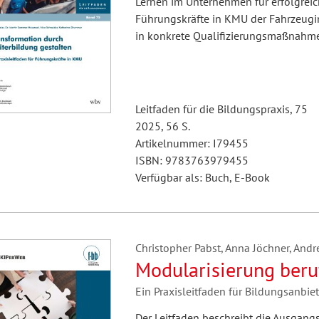
Fremdsprachenforschung
Lernen im Unternehmen für erfolgreich
Führungskräfte in KMU der Fahrzeugin
in konkrete Qualifizierungsmaßnahm
Leitfaden für die Bildungspraxis, 75
2025, 56 S.
Artikelnummer: I79455
ISBN: 9783763979455
Verfügbar als: Buch, E-Book
Christopher Pabst, Anna Jöchner, Andr
Modularisierung beru
Ein Praxisleitfaden für Bildungsanbiet
Der Leitfaden beschreibt die Ausgangs