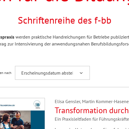
ulturelle Bildung
rühkindliche Bildung
inder- und Jugendforschung
Passrecht
dvb forum
Schriftenreihe des f-bb
hilosophie
sychologie
orum Erwachsenenbildung
Schule und Unterricht
gspraxis
werden praktische Handreichungen für Betriebe publiziert.
eitrag zur Intensivierung der anwendungsnahen Berufsbildungsfor
AB-Forum
Schreibwissenschaft
ren nach
Soziale Arbeit
JoSch
Seminar
Elisa Gensler, Martin Kommer-Hasene
Transformation durch
Ein Praxisleitfaden für Führungskräft
Zeitschrift für