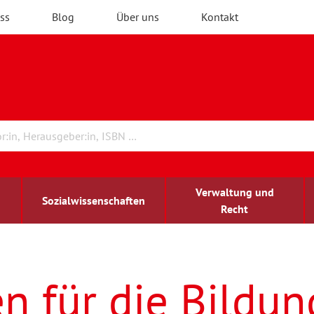
ss
Blog
Über uns
Kontakt
Verwaltung und
Sozialwissenschaften
Recht
rchitektur
ildungsforschung
irchenrecht
Erwachsenenbildung
blind-sehbehindert
en für die Bildun