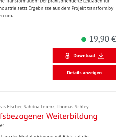
e Transformation: Der praxisorientierte Leitfaden für
dustrie setzt Ergebnisse aus dem Projekt transform.by
en um.
19,90 €
Download
Details anzeigen
eas Fischer, Sabrina Lorenz, Thomas Schley
fsbezogener Weiterbildung
er
lage der Modularisierung mit Blick auf die