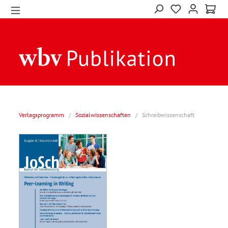
Verlagsprogramm
/
Sozialwissenschaften
/
Schreibwissenschaft