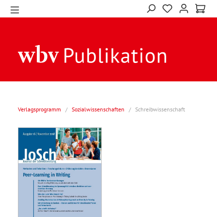
Verlagsprogramm
/
Sozialwissenschaften
/
Schreibwissenschaft