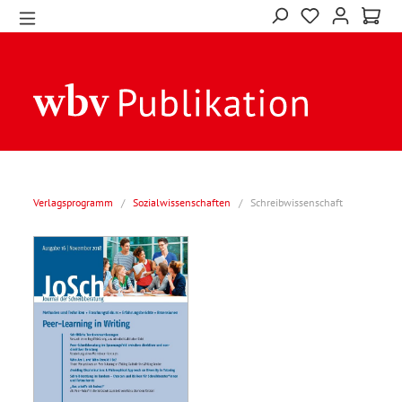
Verlagsprogramm
/
Sozialwissenschaften
/
Schreibwissenschaft