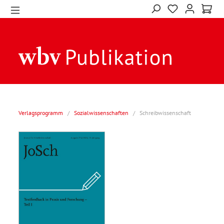
Verlagsprogramm
/
Sozialwissenschaften
/
Schreibwissenschaft