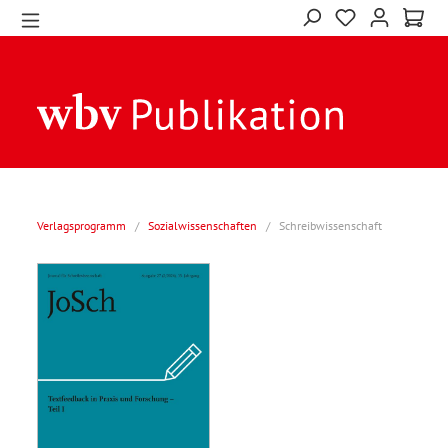
Verlagsprogramm
/
Sozialwissenschaften
/
Schreibwissenschaft