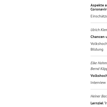
Aspekte a
Coronavir
Einschätz
Ulrich Kle
Chancen u
Volkshoch
Bildung
Elke Hohma
Bernd Käpp
Volkshoch
Interview
Heiner Bar
Lernziel "r