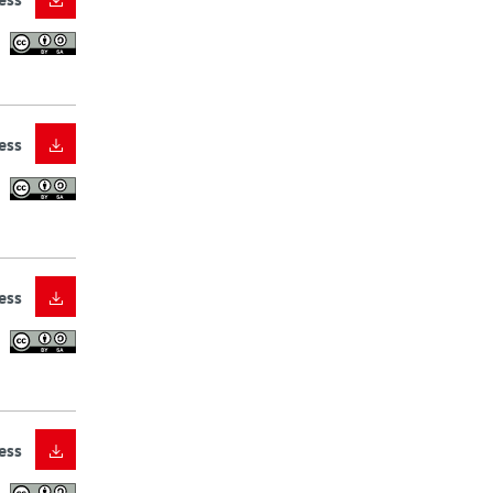
ess
ess
ess