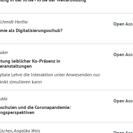
Schmidt-Hertha
Open Acc
mie als Digitalisierungsschub?
laker
Open Acc
tung leiblicher Ko-Präsenz in
eranstaltungen
itale Lehre die Interaktion unter Anwesenden nur
änkt simulieren kann
odda
Open Acc
schulen und die Coronapandemie:
ngsperspektiven
üschen, Angelika Weis
Open Acc