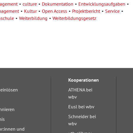
nagement
culture
Dokumentation
Entwicklungsaufgaben
nagement
Kultur
Open Access
Projektbericht
Service
hschule
Weiterbildung
Weiterbildungsgesetz
Kooperationen
einlösen
ATHENA bei
wbv
Eusl bei wbv
nnieren
Schneider bei
nis
wbv
or:innen und