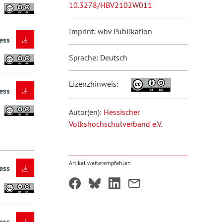
10.3278/HBV2102W011
Imprint: wbv Publikation
ess
Sprache: Deutsch
Lizenzhinweis:
ess
Autor(en):
Hessischer
Volkshochschulverband e.V.
Artikel weiterempfehlen
ess
ess