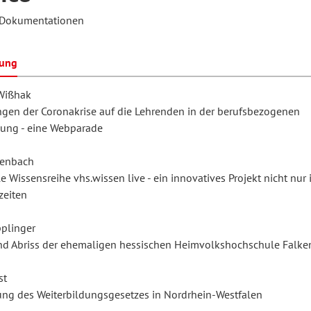
- Dokumentationen
hilosophie
oziale Arbeit
orum Erwachsenenbildung
Schule und Unterricht
bung
Wißhak
gen der Coronakrise auf die Lehrenden in der berufsbezogenen
chul- und Unterrichtsforschung
AB-Forum
dung - eine Webparade
ersonal- und
denbach
oSch
le Wissensreihe vhs.wissen live - ein innovatives Projekt nicht nur 
rganisationsentwicklung
eiten
plinger
eminar
nd Abriss der ehemaligen hessischen Heimvolkshochschule Falke
st
eitschrift für
ung des Weiterbildungsgesetzes in Nordrhein-Westfalen
remdsprachenforschung