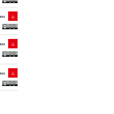
ess
ess
ess