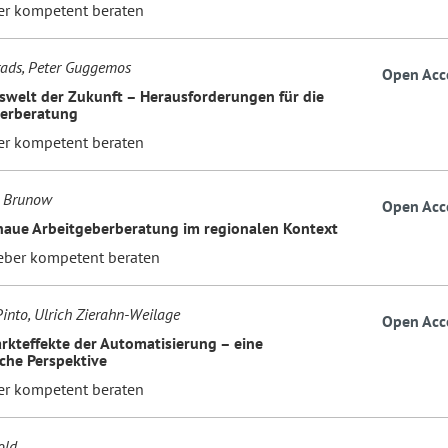
er kompetent beraten
ads, Peter Guggemos
Open Acc
tswelt der Zukunft – Herausforderungen für die
berberatung
er kompetent beraten
 Brunow
Open Acc
aue Arbeitgeberberatung im regionalen Kontext
eber kompetent beraten
into, Ulrich Zierahn-Weilage
Open Acc
rkteffekte der Automatisierung – eine
he Perspektive
er kompetent beraten
old