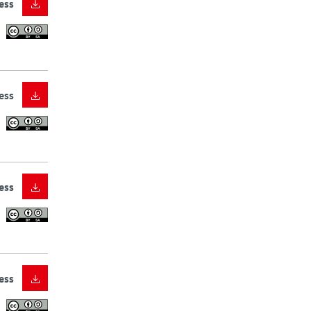
ess
ess
ess
ess