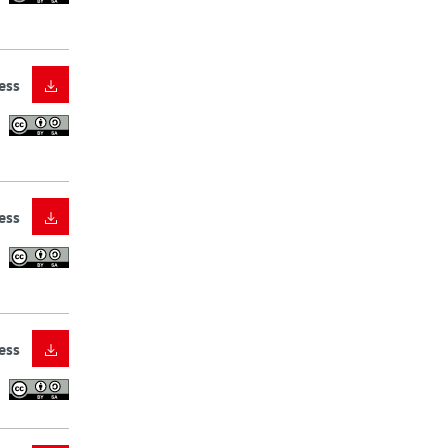
ess
ess
ess