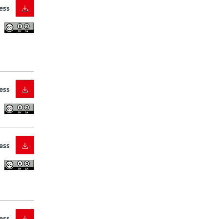
ess
ess
ess
ess