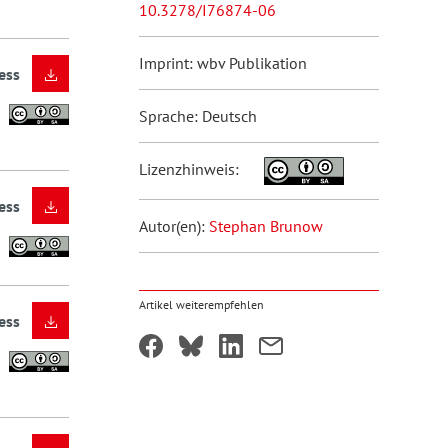
10.3278/I76874-06
Imprint: wbv Publikation
ess
Sprache: Deutsch
Lizenzhinweis:
ess
Autor(en):
Stephan Brunow
Artikel weiterempfehlen
ess