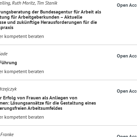
iling, Ruth Moritz, Tim Stanik
Open Acc
erungsberatung der Bundesagentur für Arbeit als
stung für Arbeitgeberkunden – Aktuelle
sse und zukünftige Herausforderungen für die
praxis
er kompetent beraten
Gade
Open Acc
Führung
er kompetent beraten
drzejczyk
Open Acc
er Erfolg von Frauen als Anliegen von
en: Lösungsansätze für die Gestaltung eines
ierungsfreien Arbeitsumfeldes
er kompetent beraten
 Franke
Open Acc