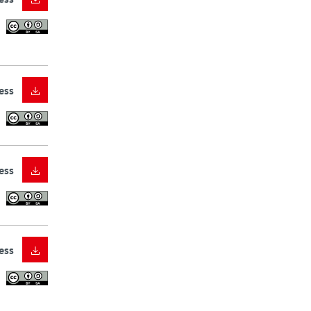
ess
ess
ess