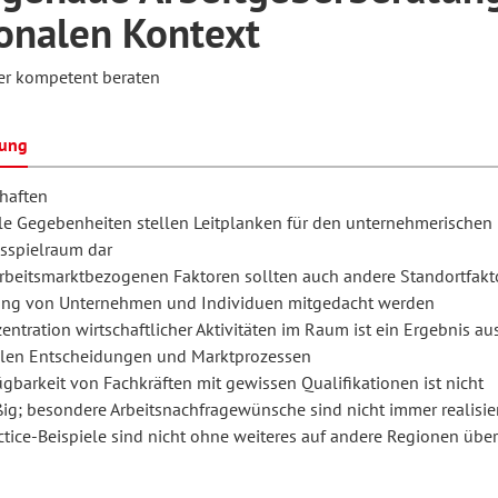
onalen Kontext
er kompetent beraten
hilosophie
oziale Arbeit
orum Erwachsenenbildung
Schule und Unterricht
bung
chul- und Unterrichtsforschung
AB-Forum
haften
le Gegebenheiten stellen Leitplanken für den unternehmerischen
sspielraum dar
ersonal- und
oSch
rbeitsmarktbezogenen Faktoren sollten auch andere Standortfakt
rganisationsentwicklung
ung von Unternehmen und Individuen mitgedacht werden
entration wirtschaftlicher Aktivitäten im Raum ist ein Ergebnis au
llen Entscheidungen und Marktprozessen
eminar
ügbarkeit von Fachkräften mit gewissen Qualifikationen ist nicht
ig; besondere Arbeitsnachfragewünsche sind nicht immer realisie
ctice-Beispiele sind nicht ohne weiteres auf andere Regionen übe
eitschrift für
remdsprachenforschung