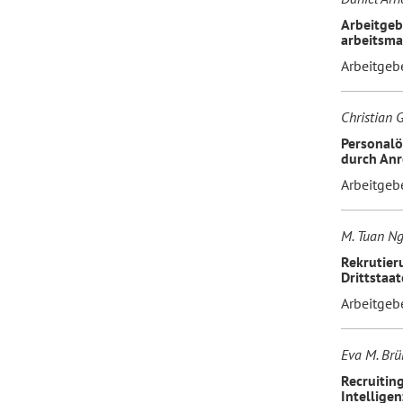
Arbeitgeb
arbeitsma
Arbeitgeb
Christian 
Personalö
durch Anr
Arbeitgeb
M. Tuan N
Rekrutier
Drittstaa
Arbeitgeb
Eva M. Brü
Recruitin
Intellige