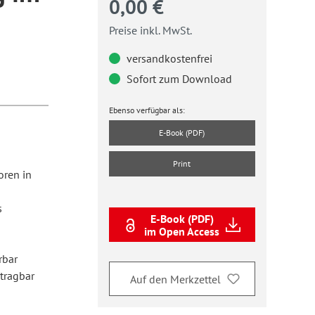
0,00 €
Preise inkl. MwSt.
versandkostenfrei
Sofort zum Download
Ebenso verfügbar als:
E-Book (PDF)
Print
oren in
s
E-Book (PDF)
im Open Access
rbar
rtragbar
Auf den Merkzettel