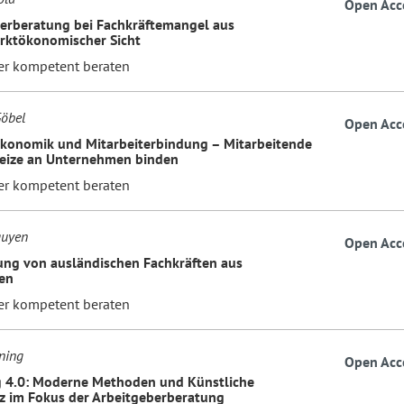
Open Acc
erberatung bei Fachkräftemangel aus
rktökonomischer Sicht
er kompetent beraten
Göbel
Open Acc
konomik und Mitarbeiterbindung – Mitarbeitende
eize an Unternehmen binden
er kompetent beraten
guyen
Open Acc
ung von ausländischen Fachkräften aus
ten
er kompetent beraten
ning
Open Acc
g 4.0: Moderne Methoden und Künstliche
nz im Fokus der Arbeitgeberberatung