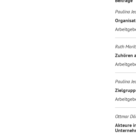
Beiträge
Paulina Je
Forum Arbeitslehre
Organisat
Arbeitgeb
Ruth Morit
Zuhören a
Arbeitgeb
Paulina Je
Zielgrupp
Arbeitgeb
Ottmar Dör
Akteure i
Unterneh