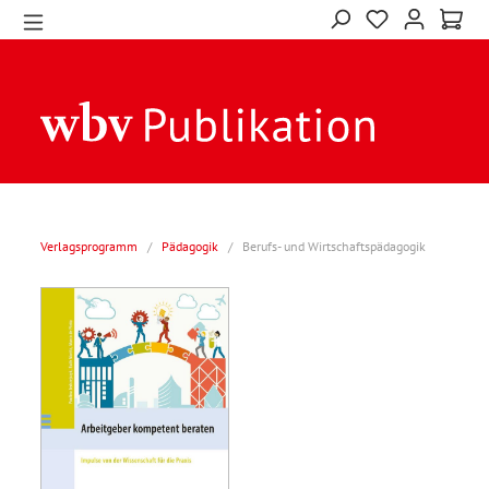
Verlagsprogramm
/
Pädagogik
/
Berufs- und Wirtschaftspädagogik