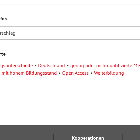
nfos
orschlag
rte
ngsunterschiede
Deutschland
gering oder nichtqualifizierte M
 mit hohem Bildungsstand
Open Access
Weiterbildung
Kooperationen