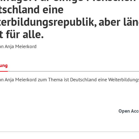
schland eine
erbildungsrepublik, aber län
hilosophie
oziale Arbeit
orum Erwachsenenbildung
Schule und Unterricht
t für alle.
an Anja Meierkord
chul- und Unterrichtsforschung
AB-Forum
bung
ersonal- und
oSch
an Anja Meierkord zum Thema ist Deutschland eine Weiterbildung
rganisationsentwicklung
eminar
Open Acc
eitschrift für
remdsprachenforschung