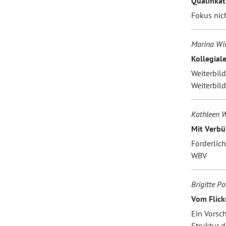
Qualifika
Fokus nic
Marina Wink
Kollegial
Weiterbil
Weiterbil
Kathleen W
Mit Verbü
Förderlic
WBV
Brigitte P
Vom Flick
Ein Vorsc
Struktur d