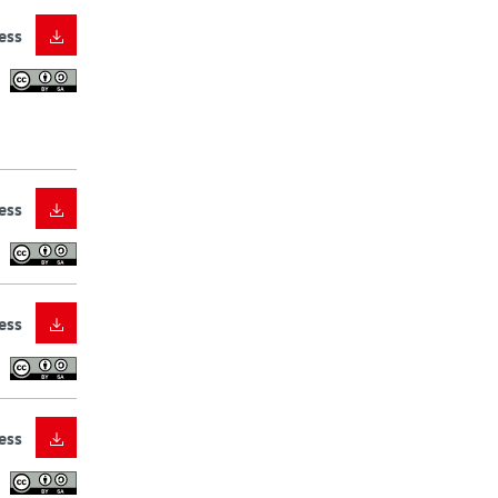
ess
ess
ess
ess