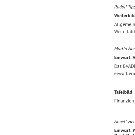
Rudolf Tipp
Weiterbil
Allgemein
Weiterbil
Martin No
Einwurf: 
Das BVADi
erworben
Tafelbild
Finanzier
Annett Her
Einwurf: 