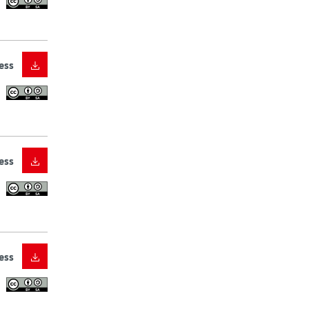
ess
ess
ess