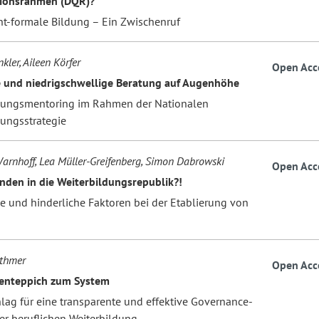
tionsrahmen (DQR)?
ht-formale Bildung – Ein Zwischenruf
ler, Aileen Körfer
Open Acc
e und niedrigschwellige Beratung auf Augenhöhe
dungsmentoring im Rahmen der Nationalen
dungsstrategie
arnhoff, Lea Müller-Greifenberg, Simon Dabrowski
Open Acc
nden in die Weiterbildungsrepublik?!
he und hinderliche Faktoren bei der Etablierung von
othmer
Open Acc
enteppich zum System
hlag für eine transparente und effektive Governance-
er beruflichen Weiterbildung