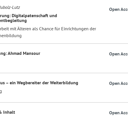
Bubolz-Lutz
Open Acc
erung: Digitalpatenschaft und
ntbegleitung
beit mit Älteren als Chance für Einrichtungen der
nenbildung
ung: Ahmad Mansour
Open Acc
ius – ein Wegbereiter der Weiterbildung
Open Acc
g
& Inhalt
Open Acc