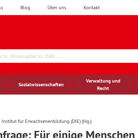
ss
Blog
Über uns
Kontakt
Verwaltung und
Sozialwissenschaften
Recht
rchitektur
chreibwissenschaft
irchenrecht
lind-sehbehindert
Erwachsenenbildung
Institut für Erwachsenenbildung (DIE) (Hg.)
frage: Für einige Menschen 
ulturelle Bildung
rühkindliche Bildung
ochschule und Wissenschaft
assrecht
vb forum