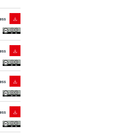
ess
ess
ess
ess