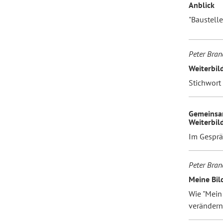
Anblick
"Baustell
Forum Arbeitslehre
Peter Bran
Weiterbil
Stichwort
Gemeinsa
Weiterbil
Im Gesprä
Peter Bran
Meine Bil
Wie "Mein
verändern