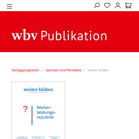
Verlagsprogramm
/
Journals und Periodika
/
weiter bilden